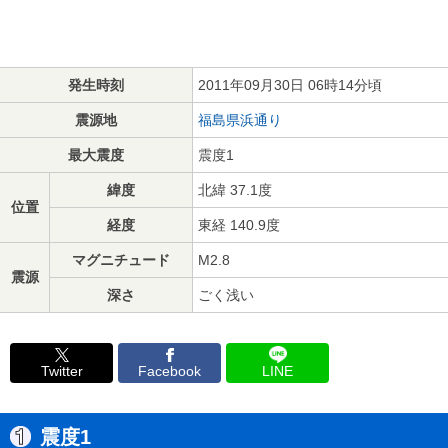
発生時刻
2011年09月30日 06時14分頃
震源地
福島県浜通り
最大震度
震度1
緯度
北緯 37.1度
位置
経度
東経 140.9度
マグニチュード
M2.8
震源
深さ
ごく浅い
Twitter
Facebook
LINE
震度1