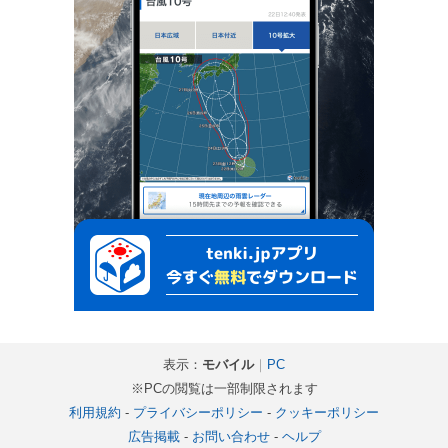
表示：
モバイル
｜
PC
※PCの閲覧は一部制限されます
利用規約
-
プライバシーポリシー
-
クッキーポリシー
広告掲載
-
お問い合わせ
-
ヘルプ