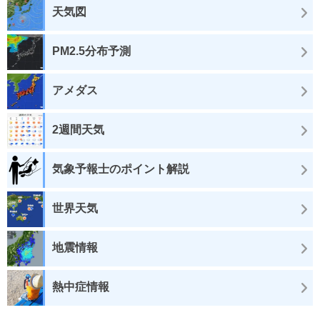
天気図
PM2.5分布予測
アメダス
2週間天気
気象予報士のポイント解説
世界天気
地震情報
熱中症情報