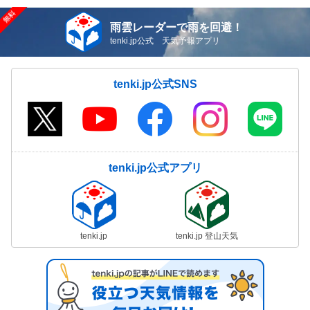
雨雲レーダーで雨を回避！
tenki.jp公式 天気予報アプリ
tenki.jp公式SNS
tenki.jp公式アプリ
tenki.jp
tenki.jp 登山天気