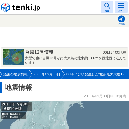
tenki.jp
検索
メニュー
現在地
台風13号情報
06日17:00現在
大型で強い台風13号が南大東島の北東約130kmを西北西に進んで
います
過去の地震情報
2011年09月30日
06時14分頃発生した地震(最大震度1)
地震情報
2011年09月30日06:18発表