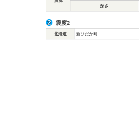
震源
深さ
震度2
北海道
新ひだか町