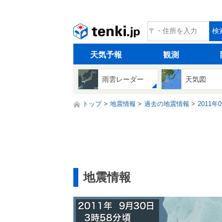
tenki.jp
検
天気予報
観測
雨雲レーダー
天気図
トップ
地震情報
過去の地震情報
2011年
地震情報