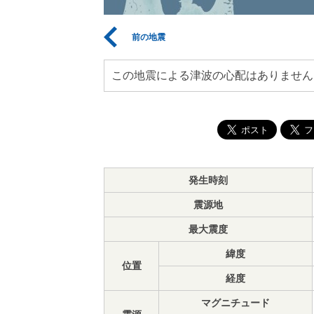
前の地震
この地震による津波の心配はありません
発生時刻
震源地
最大震度
緯度
位置
経度
マグニチュード