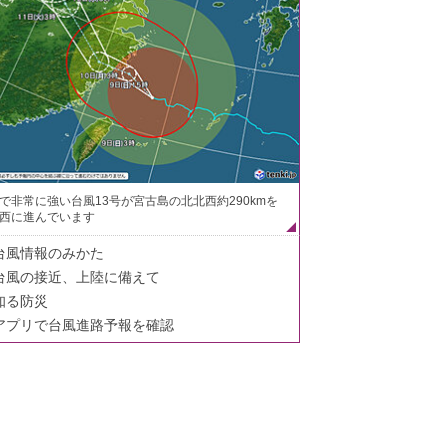
で非常に強い台風13号が宮古島の北北西約290kmを
西に進んでいます
台風情報のみかた
台風の接近、上陸に備えて
知る防災
アプリで台風進路予報を確認