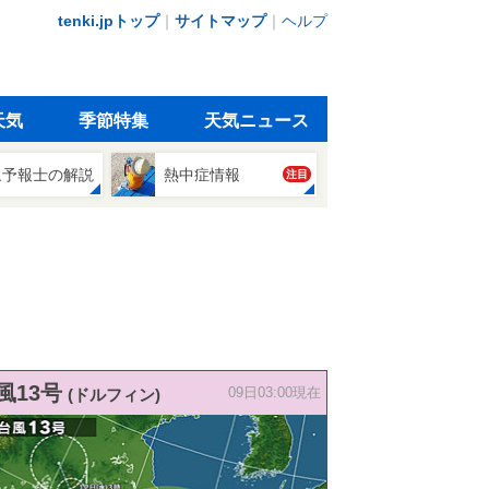
tenki.jpトップ
｜
サイトマップ
｜
ヘルプ
天気
季節特集
天気ニュース
象予報士の解説
熱中症情報
注目
風13号
(ドルフィン)
09日03:00現在