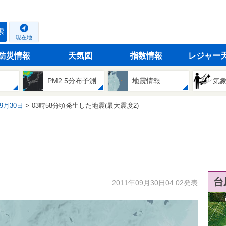
索
現在地
防災情報
天気図
指数情報
レジャー
PM2.5分布予測
地震情報
気
09月30日
03時58分頃発生した地震(最大震度2)
台
2011年09月30日04:02発表