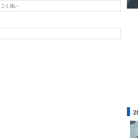
ごく浅い
2