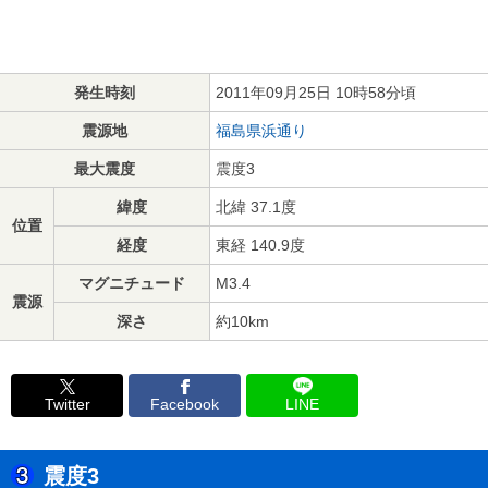
発生時刻
2011年09月25日 10時58分頃
震源地
福島県浜通り
最大震度
震度3
緯度
北緯 37.1度
位置
経度
東経 140.9度
マグニチュード
M3.4
震源
深さ
約10km
Twitter
Facebook
LINE
震度3