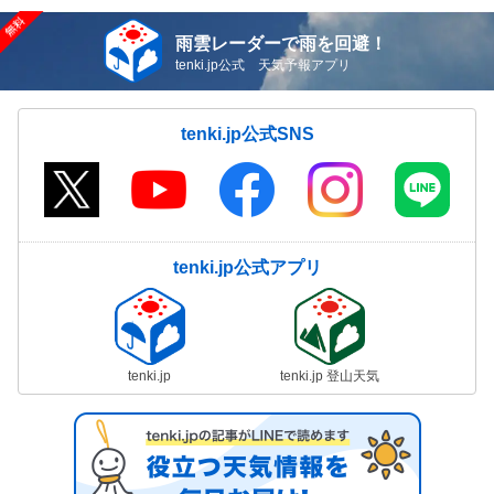
雨雲レーダーで雨を回避！
tenki.jp公式 天気予報アプリ
tenki.jp公式SNS
tenki.jp公式アプリ
tenki.jp
tenki.jp 登山天気