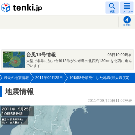
tenki.jp
検索
メニュー
現在地
台風13号情報
08日10:00現在
大型で非常に強い台風13号が久米島の北西約130kmを北西に進ん
でいます
過去の地震情報
2011年09月25日
10時58分頃発生した地震(最大震度3)
地震情報
2011年09月25日11:02発表