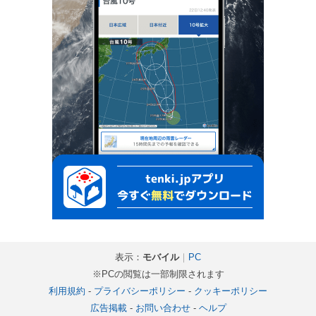
表示：
モバイル
｜
PC
※PCの閲覧は一部制限されます
利用規約
-
プライバシーポリシー
-
クッキーポリシー
広告掲載
-
お問い合わせ
-
ヘルプ