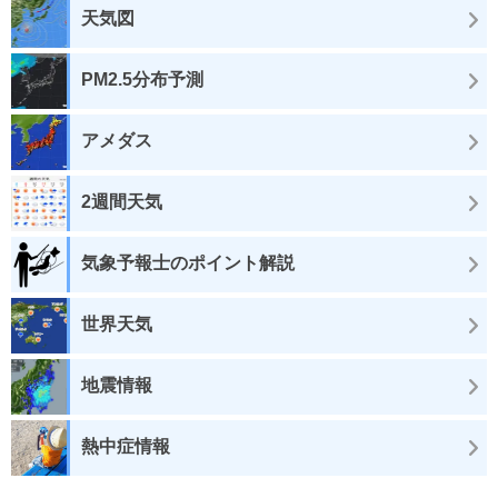
天気図
PM2.5分布予測
アメダス
2週間天気
気象予報士のポイント解説
世界天気
地震情報
熱中症情報