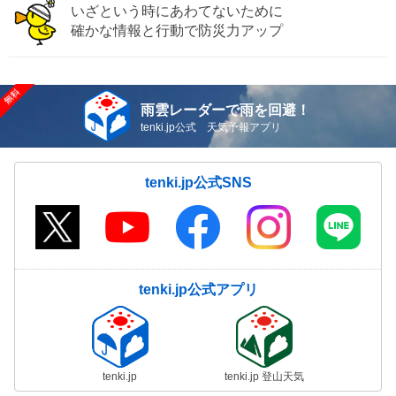
いざという時にあわてないために
確かな情報と行動で防災力アップ
雨雲レーダーで雨を回避！
tenki.jp公式 天気予報アプリ
tenki.jp公式SNS
tenki.jp公式アプリ
tenki.jp
tenki.jp 登山天気