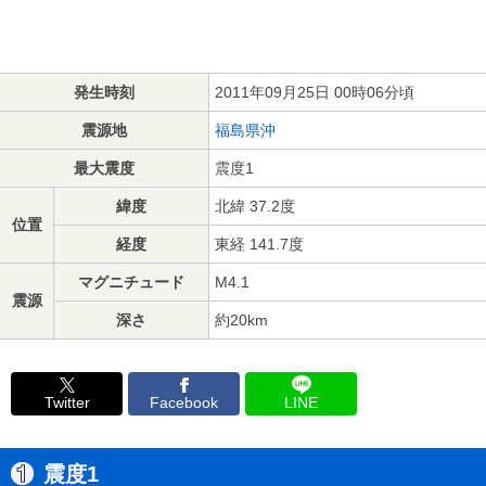
発生時刻
2011年09月25日 00時06分頃
震源地
福島県沖
最大震度
震度1
緯度
北緯 37.2度
位置
経度
東経 141.7度
マグニチュード
M4.1
震源
深さ
約20km
Twitter
Facebook
LINE
震度1