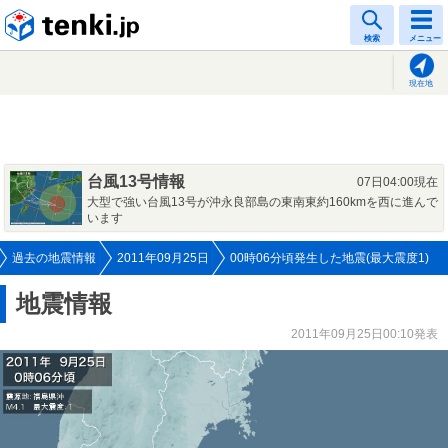
tenki.jp
検索
メニュー
現在地
台風13号情報
07日04:00現在
大型で強い台風13号が沖永良部島の東南東約160kmを西に進んで
います
過去の地震情報
2011年09月25日
00時06分頃発生した地震(最大震度1)
地震情報
2011年09月25日00:10発表