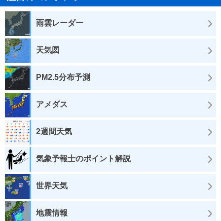
雨雲レーダー
天気図
PM2.5分布予測
アメダス
2週間天気
気象予報士のポイント解説
世界天気
地震情報