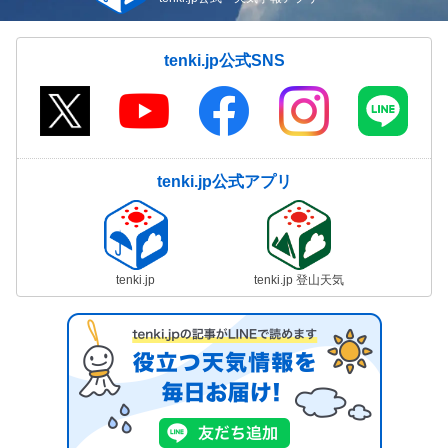
tenki.jp公式SNS
tenki.jp公式アプリ
tenki.jp
tenki.jp 登山天気