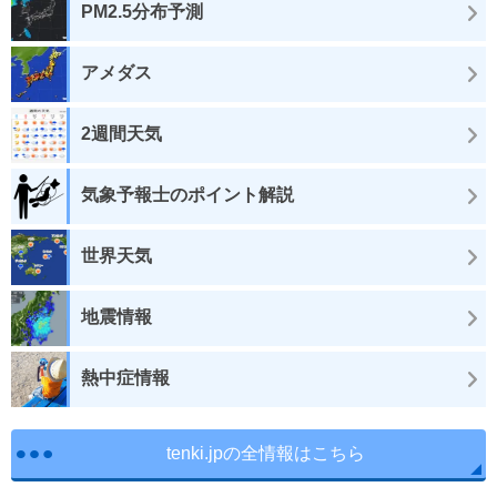
PM2.5分布予測
アメダス
2週間天気
気象予報士のポイント解説
世界天気
地震情報
熱中症情報
tenki.jpの全情報はこちら