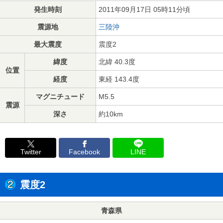
発生時刻
2011年09月17日 05時11分頃
震源地
三陸沖
最大震度
震度2
緯度
北緯 40.3度
位置
経度
東経 143.4度
マグニチュード
M5.5
震源
深さ
約10km
Twitter
Facebook
LINE
震度2
青森県