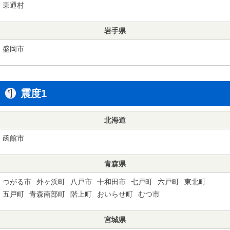
東通村
岩手県
盛岡市
震度1
北海道
函館市
青森県
つがる市
外ヶ浜町
八戸市
十和田市
七戸町
六戸町
東北町
五戸町
青森南部町
階上町
おいらせ町
むつ市
宮城県