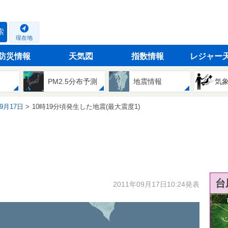
索
現在地
防災情報
天気図
指数情報
レジャー
PM2.5分布予測
地震情報
気
09月17日
10時19分頃発生した地震(最大震度1)
台
2011年09月17日10:24発表