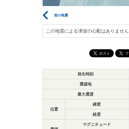
前の地震
この地震による津波の心配はありません
発生時刻
震源地
最大震度
緯度
位置
経度
マグニチュード