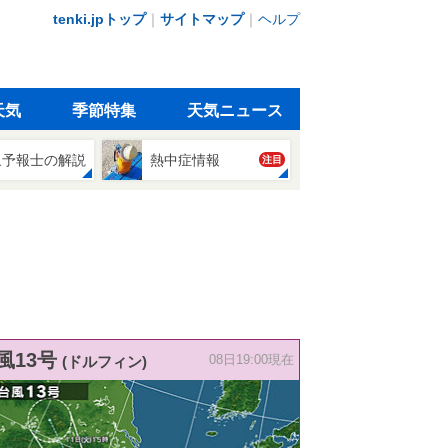
tenki.jpトップ
｜
サイトマップ
｜
ヘルプ
天気
季節特集
天気ニュース
象予報士の解説
熱中症情報
注目
風13号
(ドルフィン)
08日19:00現在