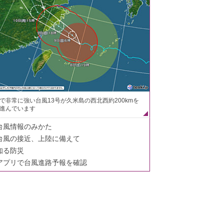
で非常に強い台風13号が久米島の西北西約200kmを
進んでいます
台風情報のみかた
台風の接近、上陸に備えて
知る防災
アプリで台風進路予報を確認