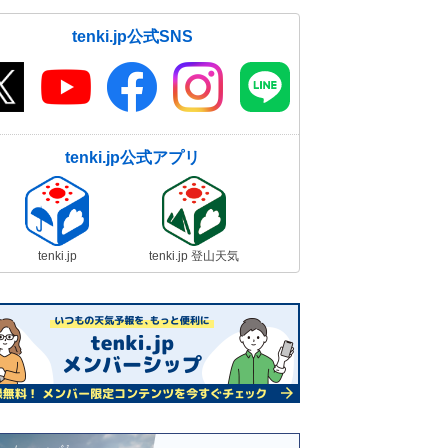
tenki.jp公式SNS
tenki.jp公式アプリ
tenki.jp
tenki.jp 登山天気