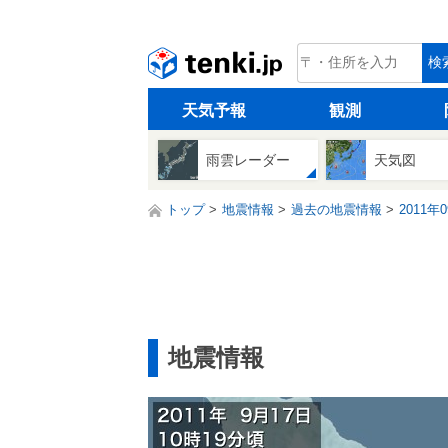
tenki.jp
検
天気予報
観測
雨雲レーダー
天気図
トップ
地震情報
過去の地震情報
2011年
地震情報