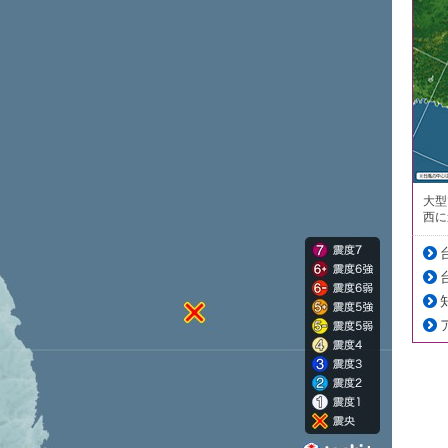
大型
西に