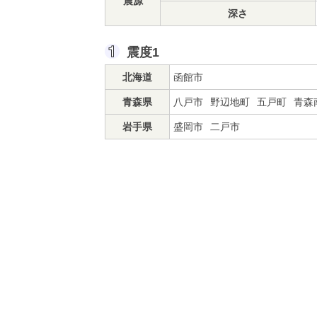
震源
深さ
震度1
北海道
函館市
青森県
八戸市
野辺地町
五戸町
青森
岩手県
盛岡市
二戸市