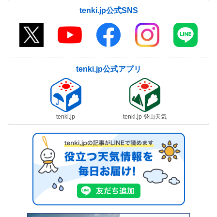
tenki.jp公式SNS
tenki.jp公式アプリ
tenki.jp
tenki.jp 登山天気