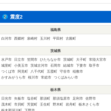
震度2
福島県
白河市
西郷村
泉崎村
玉川村
平田村
古殿町
茨城県
水戸市
日立市
笠間市
ひたちなか市
茨城町
大子町
常陸大宮市
城里町
小美玉市
茨城古河市
石岡市
結城市
下妻市
取手市
つくば市
阿見町
八千代町
五霞町
守谷市
稲敷市
かすみがうら市
桜川市
常総市
つくばみらい市
栃木県
日光市
矢板市
塩谷町
那須町
那須塩原市
足利市
佐野市
茂木町
市貝町
芳賀町
壬生町
野木町
岩舟町
栃木さくら市
栃木那珂川町
下野市