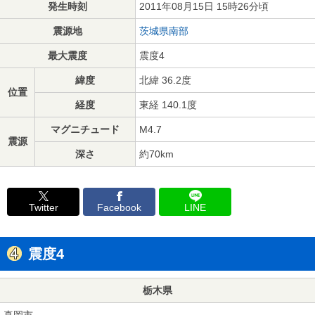
発生時刻
2011年08月15日 15時26分頃
震源地
茨城県南部
最大震度
震度4
緯度
北緯 36.2度
位置
経度
東経 140.1度
マグニチュード
M4.7
震源
深さ
約70km
Twitter
Facebook
LINE
震度4
栃木県
真岡市