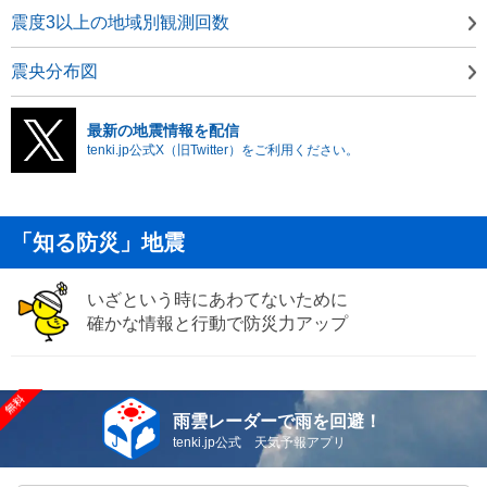
震度3以上の地域別観測回数
震央分布図
最新の地震情報を配信
tenki.jp公式X（旧Twitter）をご利用ください。
「知る防災」地震
いざという時にあわてないために
確かな情報と行動で防災力アップ
雨雲レーダーで雨を回避！
tenki.jp公式 天気予報アプリ