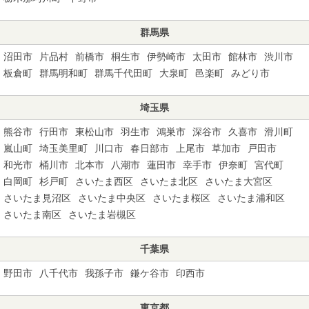
群馬県
沼田市
片品村
前橋市
桐生市
伊勢崎市
太田市
館林市
渋川市
板倉町
群馬明和町
群馬千代田町
大泉町
邑楽町
みどり市
埼玉県
熊谷市
行田市
東松山市
羽生市
鴻巣市
深谷市
久喜市
滑川町
嵐山町
埼玉美里町
川口市
春日部市
上尾市
草加市
戸田市
和光市
桶川市
北本市
八潮市
蓮田市
幸手市
伊奈町
宮代町
白岡町
杉戸町
さいたま西区
さいたま北区
さいたま大宮区
さいたま見沼区
さいたま中央区
さいたま桜区
さいたま浦和区
さいたま南区
さいたま岩槻区
千葉県
野田市
八千代市
我孫子市
鎌ケ谷市
印西市
東京都