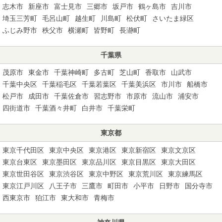
志木市
新座市
富士見市
三郷市
坂戸市
鶴ヶ島市
吉川市
埼玉三芳町
毛呂山町
越生町
川島町
松伏町
さいたま緑区
ふじみ野市
秩父市
横瀬町
皆野町
長瀞町
千葉県
茂原市
東金市
千葉神崎町
多古町
芝山町
香取市
山武市
千葉中央区
千葉稲毛区
千葉若葉区
千葉美浜区
市川市
船橋市
松戸市
成田市
千葉佐倉市
習志野市
市原市
流山市
浦安市
四街道市
千葉酒々井町
白井市
千葉栄町
東京都
東京千代田区
東京中央区
東京港区
東京新宿区
東京文京区
東京台東区
東京墨田区
東京品川区
東京目黒区
東京大田区
東京世田谷区
東京渋谷区
東京中野区
東京荒川区
東京練馬区
東京江戸川区
八王子市
三鷹市
町田市
小平市
日野市
国分寺市
西東京市
狛江市
東大和市
青梅市