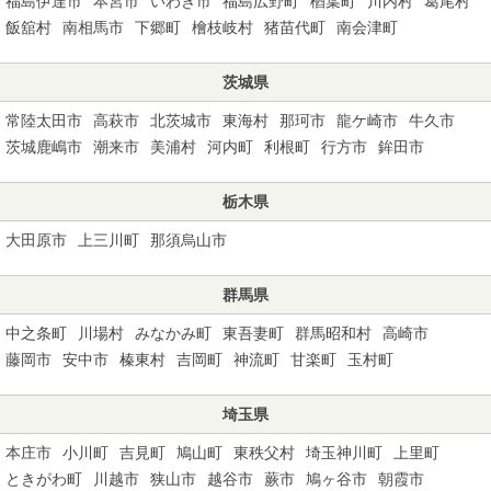
福島伊達市
本宮市
いわき市
福島広野町
楢葉町
川内村
葛尾村
飯舘村
南相馬市
下郷町
檜枝岐村
猪苗代町
南会津町
茨城県
常陸太田市
高萩市
北茨城市
東海村
那珂市
龍ケ崎市
牛久市
茨城鹿嶋市
潮来市
美浦村
河内町
利根町
行方市
鉾田市
栃木県
大田原市
上三川町
那須烏山市
群馬県
中之条町
川場村
みなかみ町
東吾妻町
群馬昭和村
高崎市
藤岡市
安中市
榛東村
吉岡町
神流町
甘楽町
玉村町
埼玉県
本庄市
小川町
吉見町
鳩山町
東秩父村
埼玉神川町
上里町
ときがわ町
川越市
狭山市
越谷市
蕨市
鳩ヶ谷市
朝霞市