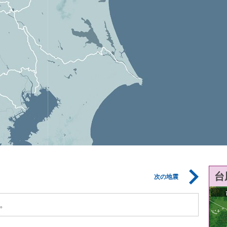
台
次の地震
。