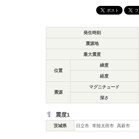
発生時刻
震源地
最大震度
緯度
位置
経度
マグニチュード
震源
深さ
震度1
茨城県
日立市
常陸太田市
高萩市