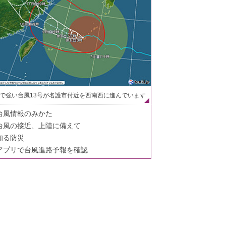
で強い台風13号が名護市付近を西南西に進んでいます
台風情報のみかた
台風の接近、上陸に備えて
知る防災
アプリで台風進路予報を確認