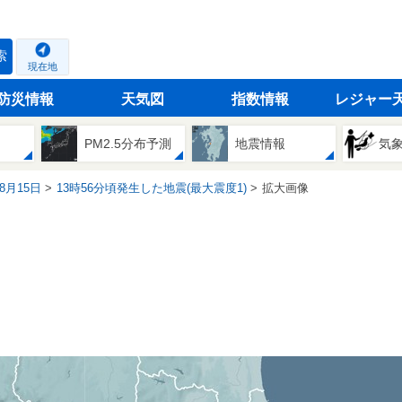
索
現在地
防災情報
天気図
指数情報
レジャー
PM2.5分布予測
地震情報
気
08月15日
13時56分頃発生した地震(最大震度1)
拡大画像