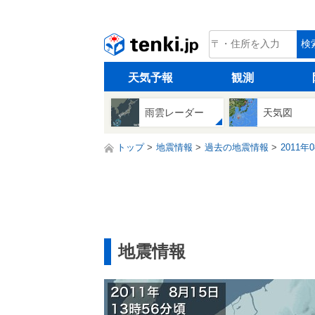
tenki.jp
検
天気予報
観測
雨雲レーダー
天気図
トップ
地震情報
過去の地震情報
2011年
地震情報