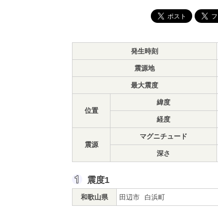
発生時刻
震源地
最大震度
緯度
位置
経度
マグニチュード
震源
深さ
震度1
和歌山県
田辺市
白浜町