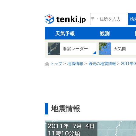
tenki.jp
検
天気予報
観測
雨雲レーダー
天気図
トップ
地震情報
過去の地震情報
2011年
地震情報