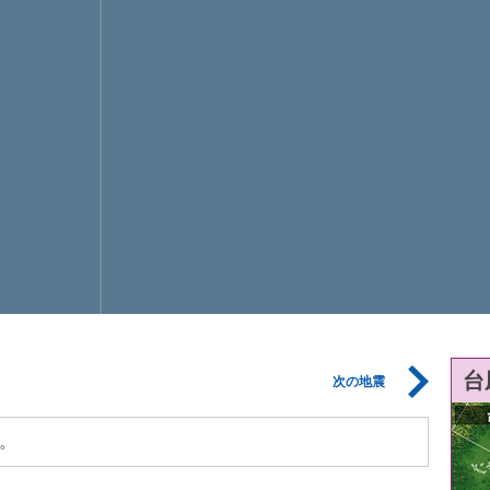
台
次の地震
。