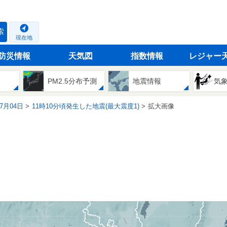
索
現在地
防災情報
天気図
指数情報
レジャー
PM2.5分布予測
地震情報
気
07月04日
11時10分頃発生した地震(最大震度1)
拡大画像