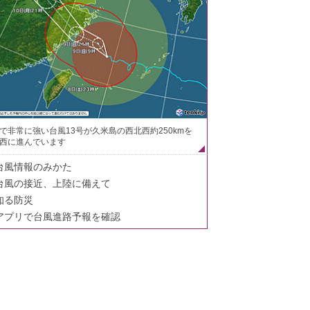
で非常に強い台風13号が久米島の西北西約250kmを
西に進んでいます
台風情報のみかた
台風の接近、上陸に備えて
知る防災
アプリで台風進路予報を確認