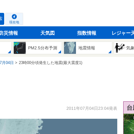
索
現在地
防災情報
天気図
指数情報
レジャー
PM2.5分布予測
地震情報
気
07月04日
23時00分頃発生した地震(最大震度1)
台
2011年07月04日23:04発表