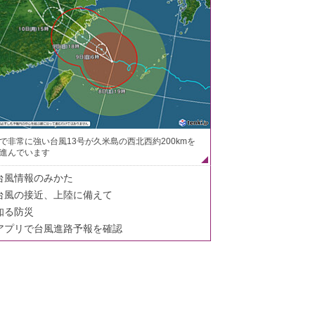
で非常に強い台風13号が久米島の西北西約200kmを
進んでいます
台風情報のみかた
台風の接近、上陸に備えて
知る防災
アプリで台風進路予報を確認