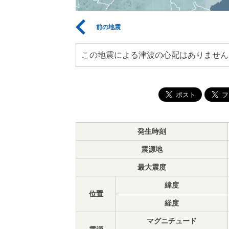
前の地震
この地震による津波の心配はありません
発生時刻
震源地
最大震度
緯度
位置
経度
マグニチュード