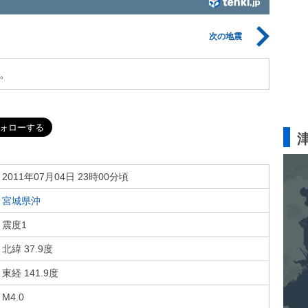
次の地震
。
2011年07月04日 23時00分頃
宮城県沖
震度1
北緯 37.9度
東経 141.9度
M4.0