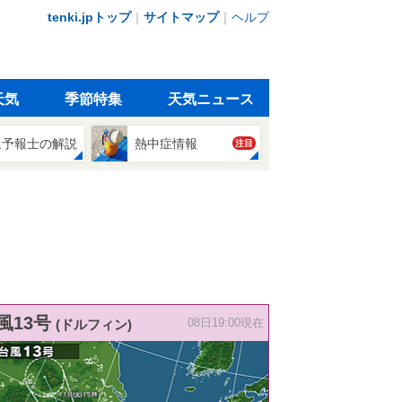
tenki.jpトップ
｜
サイトマップ
｜
ヘルプ
天気
季節特集
天気ニュース
象予報士の解説
熱中症情報
注目
風13号
(ドルフィン)
08日19:00現在