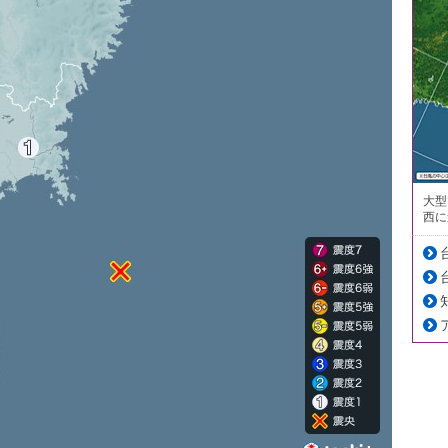
大型
西に