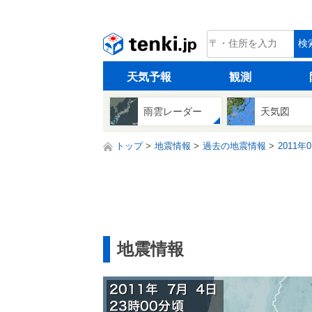
tenki.jp
検
天気予報
観測
雨雲レーダー
天気図
トップ
地震情報
過去の地震情報
2011年
地震情報