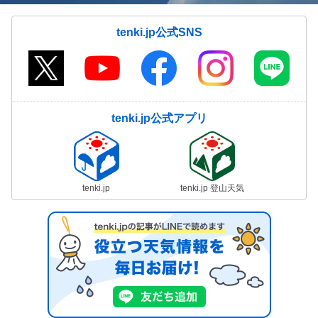
tenki.jp公式SNS
tenki.jp公式アプリ
tenki.jp
tenki.jp 登山天気