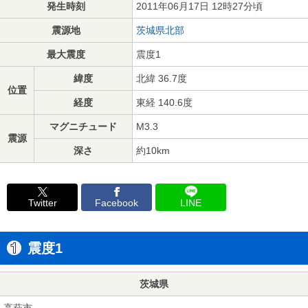
発生時刻
2011年06月17日 12時27分頃
震源地
茨城県北部
最大震度
震度1
緯度
北緯 36.7度
位置
経度
東経 140.6度
マグニチュード
M3.3
震源
深さ
約10km
Twitter
Facebook
LINE
震度1
茨城県
高萩市