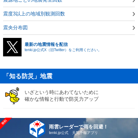
震度3以上の地域別観測回数
震央分布図
最新の地震情報を配信
tenki.jp公式X（旧Twitter）をご利用ください。
「知る防災」地震
いざという時にあわてないために
確かな情報と行動で防災力アップ
雨雲レーダーで雨を回避！
tenki.jp公式 天気予報アプリ