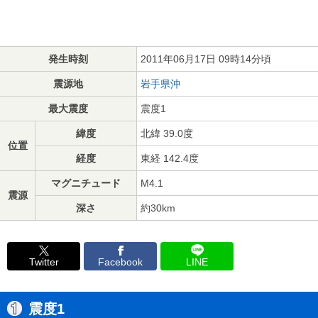
発生時刻
2011年06月17日 09時14分頃
震源地
岩手県沖
最大震度
震度1
緯度
北緯 39.0度
位置
経度
東経 142.4度
マグニチュード
M4.1
震源
深さ
約30km
Twitter
Facebook
LINE
震度1