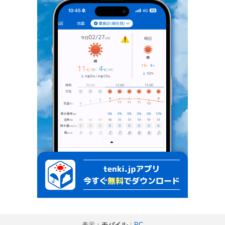
表示：
モバイル
｜
PC