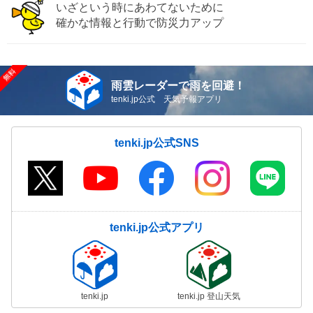
いざという時にあわてないために
確かな情報と行動で防災力アップ
雨雲レーダーで雨を回避！
tenki.jp公式 天気予報アプリ
tenki.jp公式SNS
tenki.jp公式アプリ
tenki.jp
tenki.jp 登山天気