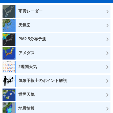
雨雲レーダー
天気図
PM2.5分布予測
アメダス
2週間天気
気象予報士のポイント解説
世界天気
地震情報