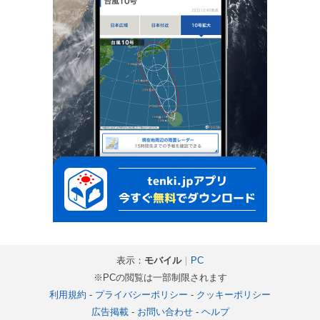
表示：
モバイル
｜
PC
※PCの閲覧は一部制限されます
利用規約
-
プライバシーポリシー
-
クッキーポリシー
広告掲載
-
お問い合わせ
-
ヘルプ