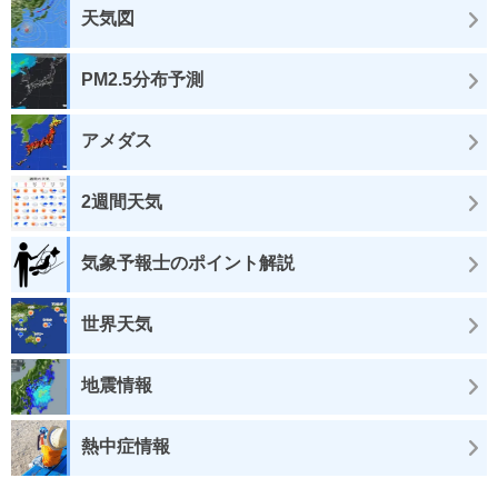
天気図
PM2.5分布予測
アメダス
2週間天気
気象予報士のポイント解説
世界天気
地震情報
熱中症情報