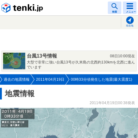
tenki.jp
検索
メニュー
現在地
台風13号情報
08日10:00現在
大型で非常に強い台風13号が久米島の北西約130kmを北西に進ん
でいます
過去の地震情報
2011年04月19日
00時33分頃発生した地震(最大震度1)
地震情報
2011年04月19日00:38発表