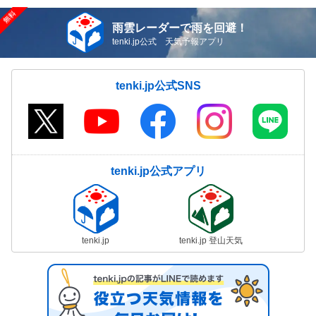
雨雲レーダーで雨を回避！
tenki.jp公式 天気予報アプリ
tenki.jp公式SNS
tenki.jp公式アプリ
tenki.jp
tenki.jp 登山天気