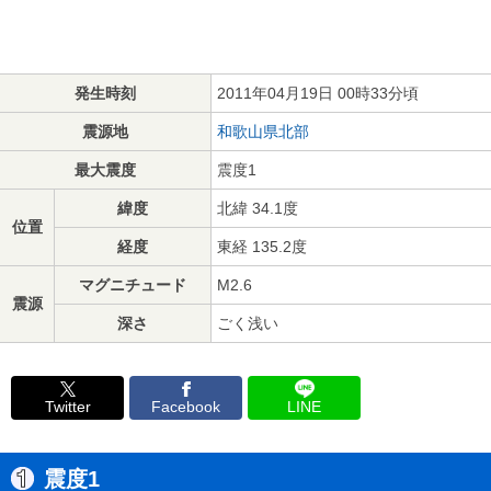
発生時刻
2011年04月19日 00時33分頃
震源地
和歌山県北部
最大震度
震度1
緯度
北緯 34.1度
位置
経度
東経 135.2度
マグニチュード
M2.6
震源
深さ
ごく浅い
Twitter
Facebook
LINE
震度1