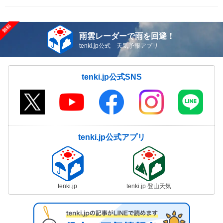
雨雲レーダーで雨を回避！
tenki.jp公式 天気予報アプリ
tenki.jp公式SNS
tenki.jp公式アプリ
tenki.jp
tenki.jp 登山天気