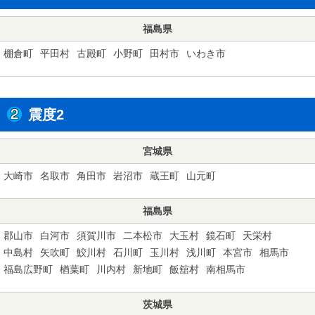
福島県
棚倉町
平田村
古殿町
小野町
田村市
いわき市
震度2
宮城県
大崎市
名取市
角田市
岩沼市
蔵王町
山元町
福島県
郡山市
白河市
須賀川市
二本松市
大玉村
鏡石町
天栄村
中島村
矢吹町
鮫川村
石川町
玉川村
浅川町
本宮市
相馬市
福島広野町
楢葉町
川内村
新地町
飯舘村
南相馬市
茨城県