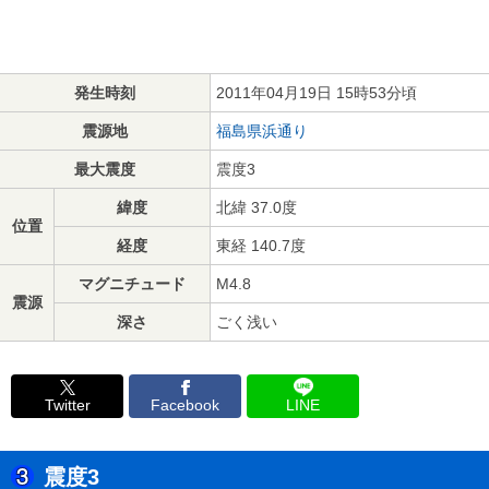
発生時刻
2011年04月19日 15時53分頃
震源地
福島県浜通り
最大震度
震度3
緯度
北緯 37.0度
位置
経度
東経 140.7度
マグニチュード
M4.8
震源
深さ
ごく浅い
Twitter
Facebook
LINE
震度3