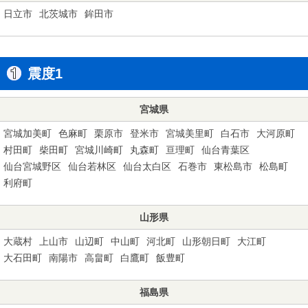
日立市
北茨城市
鉾田市
震度1
宮城県
宮城加美町
色麻町
栗原市
登米市
宮城美里町
白石市
大河原町
村田町
柴田町
宮城川崎町
丸森町
亘理町
仙台青葉区
仙台宮城野区
仙台若林区
仙台太白区
石巻市
東松島市
松島町
利府町
山形県
大蔵村
上山市
山辺町
中山町
河北町
山形朝日町
大江町
大石田町
南陽市
高畠町
白鷹町
飯豊町
福島県