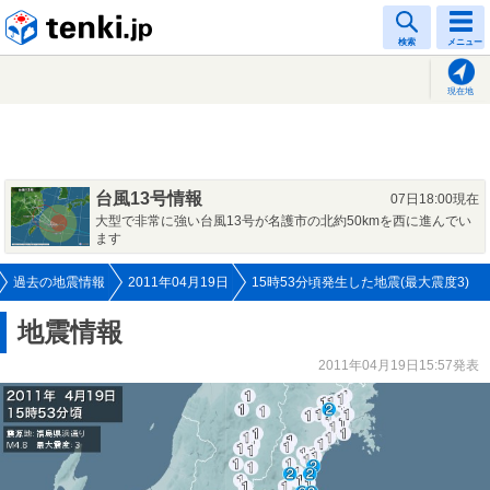
tenki.jp
検索
メニュー
現在地
台風13号情報
07日18:00現在
大型で非常に強い台風13号が名護市の北約50kmを西に進んでい
ます
過去の地震情報
2011年04月19日
15時53分頃発生した地震(最大震度3)
地震情報
2011年04月19日15:57発表