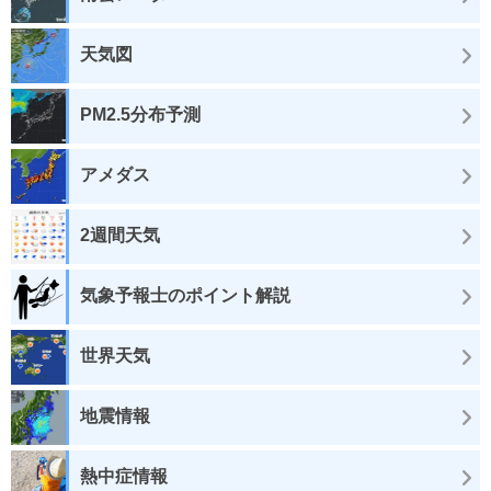
天気図
PM2.5分布予測
アメダス
2週間天気
気象予報士のポイント解説
世界天気
地震情報
熱中症情報