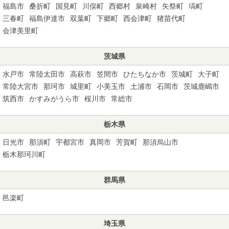
福島市
桑折町
国見町
川俣町
西郷村
泉崎村
矢祭町
塙町
三春町
福島伊達市
双葉町
下郷町
西会津町
猪苗代町
会津美里町
茨城県
水戸市
常陸太田市
高萩市
笠間市
ひたちなか市
茨城町
大子町
常陸大宮市
那珂市
城里町
小美玉市
土浦市
石岡市
茨城鹿嶋市
筑西市
かすみがうら市
桜川市
常総市
栃木県
日光市
那須町
宇都宮市
真岡市
芳賀町
那須烏山市
栃木那珂川町
群馬県
邑楽町
埼玉県