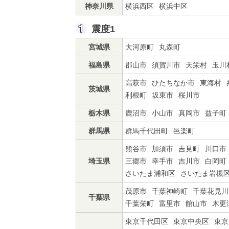
神奈川県
横浜西区
横浜中区
震度1
宮城県
大河原町
丸森町
福島県
郡山市
須賀川市
天栄村
玉川
高萩市
ひたちなか市
東海村
茨城県
利根町
坂東市
桜川市
栃木県
鹿沼市
小山市
真岡市
益子町
群馬県
群馬千代田町
邑楽町
熊谷市
加須市
吉見町
川口市
埼玉県
三郷市
幸手市
吉川市
白岡町
さいたま浦和区
さいたま岩槻
茂原市
千葉神崎町
千葉花見川
千葉県
千葉栄町
富里市
館山市
木更
東京千代田区
東京中央区
東京