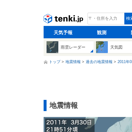
tenki.jp
検
天気予報
観測
雨雲レーダー
天気図
トップ
地震情報
過去の地震情報
2011年
地震情報