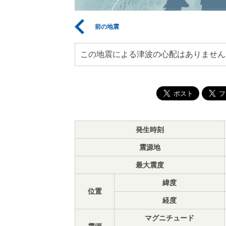
前の地震
この地震による津波の心配はありません
発生時刻
震源地
最大震度
緯度
位置
経度
マグニチュード