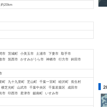
約20km
間市
茨城町
小美玉市
土浦市
下妻市
取手市
敷市
筑西市
かすみがうら市
神栖市
行方市
鉾田市
市
里町
九十九里町
芝山町
千葉一宮町
睦沢町
長生村
2
横芝光町
山武市
千葉中央区
千葉若葉区
成田市
街市
印西市
君津市
鋸南町
いすみ市