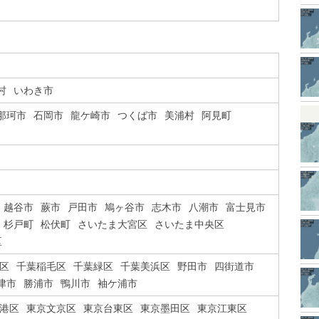
村
いわき市
那珂市
石岡市
龍ケ崎市
つくば市
美浦村
阿見町
越谷市
蕨市
戸田市
鳩ヶ谷市
志木市
八潮市
富士見市
杉戸町
松伏町
さいたま大宮区
さいたま中央区
区
区
千葉稲毛区
千葉緑区
千葉美浜区
野田市
四街道市
津市
勝浦市
鴨川市
袖ケ浦市
港区
東京文京区
東京台東区
東京墨田区
東京江東区