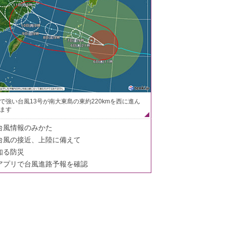
で強い台風13号が南大東島の東約220kmを西に進ん
ます
台風情報のみかた
台風の接近、上陸に備えて
知る防災
アプリで台風進路予報を確認