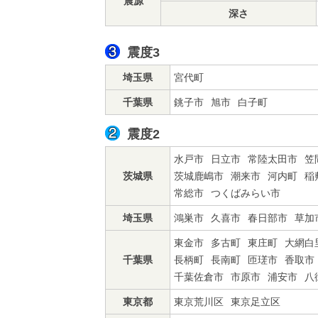
震源
深さ
震度3
埼玉県
宮代町
千葉県
銚子市
旭市
白子町
震度2
水戸市
日立市
常陸太田市
笠
茨城県
茨城鹿嶋市
潮来市
河内町
稲
常総市
つくばみらい市
埼玉県
鴻巣市
久喜市
春日部市
草加
東金市
多古町
東庄町
大網白
千葉県
長柄町
長南町
匝瑳市
香取市
千葉佐倉市
市原市
浦安市
八
東京都
東京荒川区
東京足立区