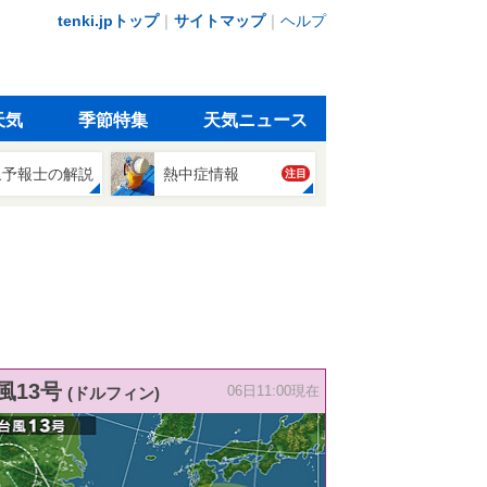
tenki.jpトップ
｜
サイトマップ
｜
ヘルプ
天気
季節特集
天気ニュース
象予報士の解説
熱中症情報
注目
風13号
(ドルフィン)
06日11:00現在