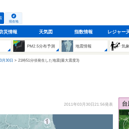
索
現在地
防災情報
天気図
指数情報
レジャー
PM2.5分布予測
地震情報
気
03月30日
21時51分頃発生した地震(最大震度3)
台
2011年03月30日21:56発表