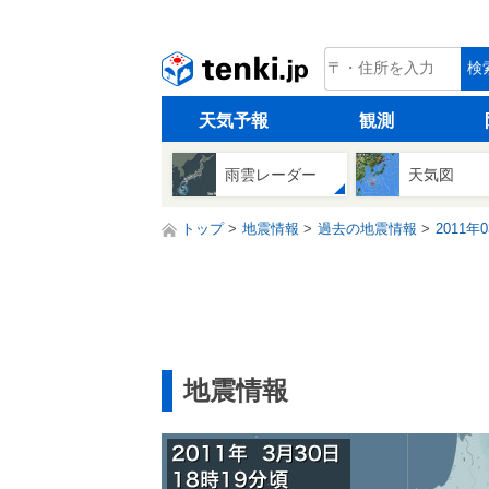
tenki.jp
検
天気予報
観測
雨雲レーダー
天気図
トップ
地震情報
過去の地震情報
2011年
地震情報