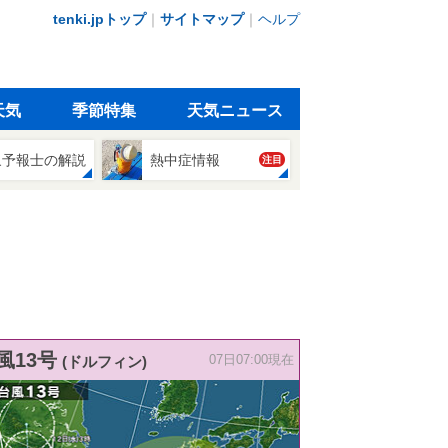
tenki.jpトップ
｜
サイトマップ
｜
ヘルプ
天気
季節特集
天気ニュース
象予報士の解説
熱中症情報
注目
風13号
(ドルフィン)
07日07:00現在