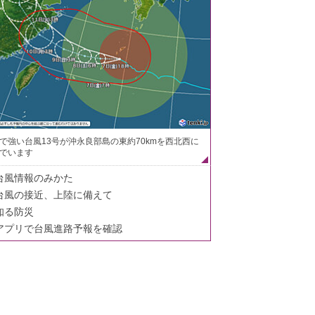
で強い台風13号が沖永良部島の東約70kmを西北西に
でいます
台風情報のみかた
台風の接近、上陸に備えて
知る防災
アプリで台風進路予報を確認