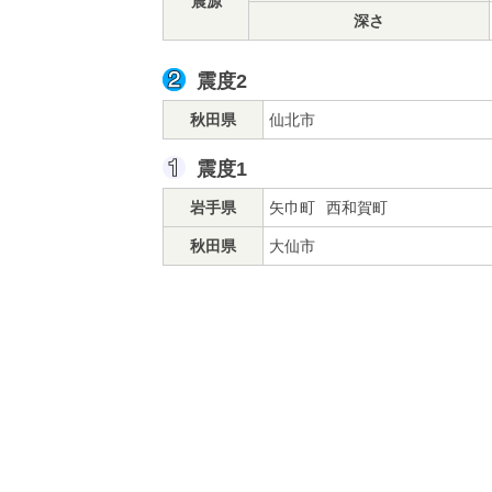
震源
深さ
震度2
秋田県
仙北市
震度1
岩手県
矢巾町
西和賀町
秋田県
大仙市