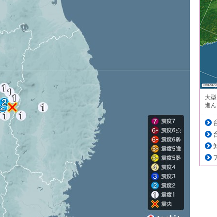
大型
進ん