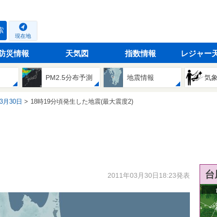
索
現在地
防災情報
天気図
指数情報
レジャー
PM2.5分布予測
地震情報
気
03月30日
18時19分頃発生した地震(最大震度2)
台
2011年03月30日18:23発表