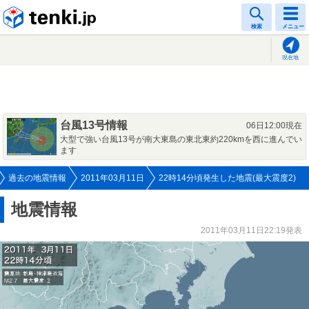
tenki.jp
検索
メニュー
現在地
台風13号情報
06日12:00現在
大型で強い台風13号が南大東島の東北東約220kmを西に進んでい
ます
過去の地震情報
2011年03月11日
22時14分頃発生した地震(最大震度2)
地震情報
2011年03月11日22:19発表