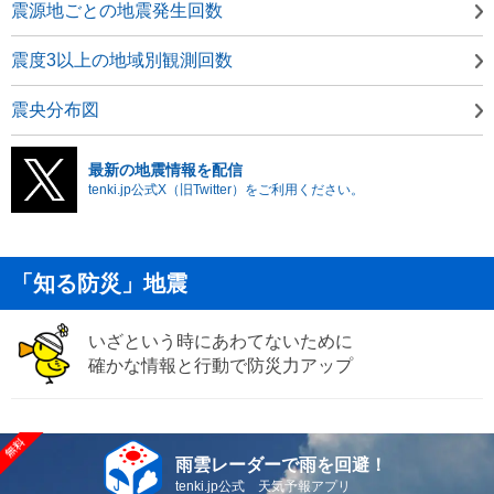
震源地ごとの地震発生回数
震度3以上の地域別観測回数
震央分布図
最新の地震情報を配信
tenki.jp公式X（旧Twitter）をご利用ください。
「知る防災」地震
いざという時にあわてないために
確かな情報と行動で防災力アップ
雨雲レーダーで雨を回避！
tenki.jp公式 天気予報アプリ