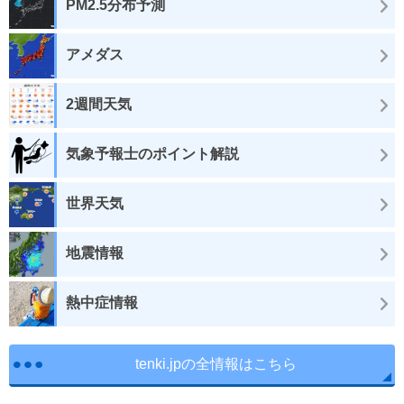
PM2.5分布予測
アメダス
2週間天気
気象予報士のポイント解説
世界天気
地震情報
熱中症情報
tenki.jpの全情報はこちら