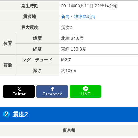
発生時刻
2011年03月11日 22時14分頃
震源地
新島・神津島近海
最大震度
震度2
緯度
北緯 34.5度
位置
経度
東経 139.3度
マグニチュード
M2.7
震源
深さ
約10km
Twitter
Facebook
LINE
震度2
東京都