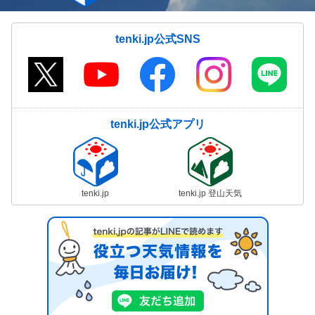
tenki.jp公式SNS
tenki.jp公式アプリ
tenki.jp
tenki.jp 登山天気