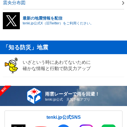
震央分布図
最新の地震情報を配信
tenki.jp公式X（旧Twitter）をご利用ください。
「知る防災」地震
いざという時にあわてないために
確かな情報と行動で防災力アップ
雨雲レーダーで雨を回避！
tenki.jp公式 天気予報アプリ
tenki.jp公式SNS