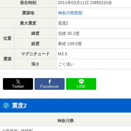
発生時刻
2011年03月11日 23時52分頃
震源地
神奈川県西部
最大震度
震度2
緯度
北緯 35.2度
位置
経度
東経 139.0度
マグニチュード
M3.5
震源
深さ
ごく浅い
Twitter
Facebook
LINE
震度2
神奈川県
小田原市
箱根町