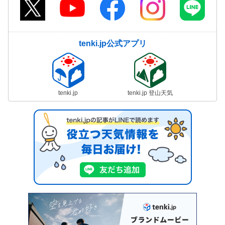
tenki.jp公式アプリ
tenki.jp
tenki.jp 登山天気