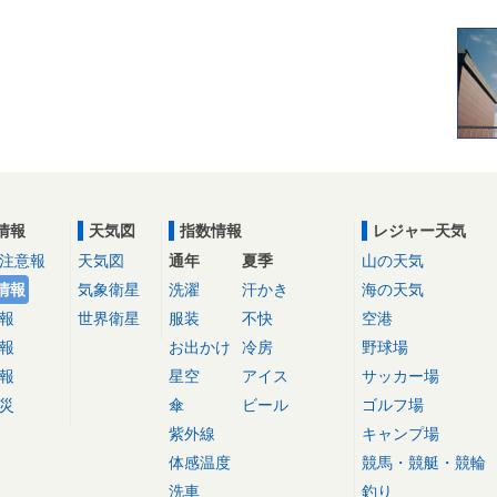
情報
天気図
指数情報
レジャー天気
注意報
天気図
通年
夏季
山の天気
情報
気象衛星
洗濯
汗かき
海の天気
報
世界衛星
服装
不快
空港
報
お出かけ
冷房
野球場
報
星空
アイス
サッカー場
災
傘
ビール
ゴルフ場
紫外線
キャンプ場
体感温度
競馬・競艇・競輪
洗車
釣り