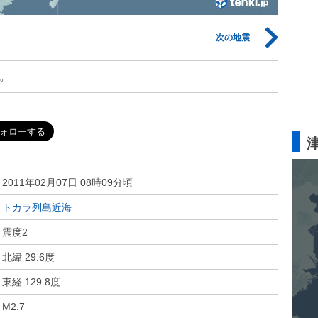
次の地震
。
2011年02月07日 08時09分頃
トカラ列島近海
震度2
北緯 29.6度
東経 129.8度
M2.7