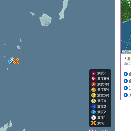
大型
西に