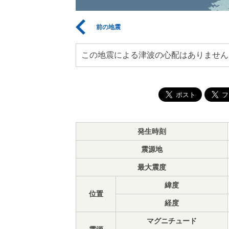
前の地震
この地震による津波の心配はありません
発生時刻
震源地
最大震度
緯度
位置
経度
マグニチュード