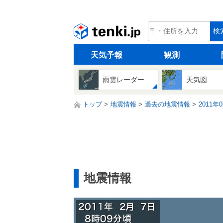
tenki.jp
検
天気予報
観測
雨雲レーダー
天気図
トップ
地震情報
過去の地震情報
2011年
地震情報