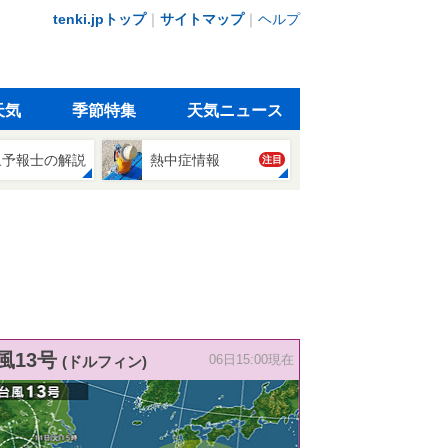
tenki.jpトップ
｜
サイトマップ
｜
ヘルプ
天気
季節特集
天気ニュース
象予報士の解説
熱中症情報
注目
風13号
(ドルフィン)
06日15:00現在