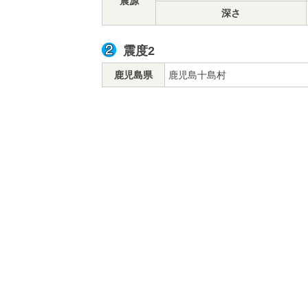
震源
深さ
震度2
鹿児島県
鹿児島十島村