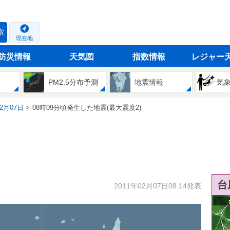
索
現在地
防災情報
天気図
指数情報
レジャー
PM2.5分布予測
地震情報
気
02月07日
08時09分頃発生した地震(最大震度2)
台
2011年02月07日08:14発表