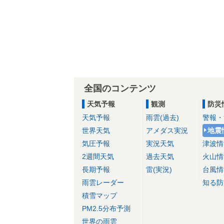
全国のコンテンツ
天気予報
観測
防災
天気予報
雨雲(過去)
警報・
世界天気
アメダス実況
地震
気圧予報
実況天気
津波情
2週間天気
過去天気
火山情
長期予報
雷(実況)
台風情
雨雲レーダー
知る防
積雪マップ
PM2.5分布予測
世界の雨雲