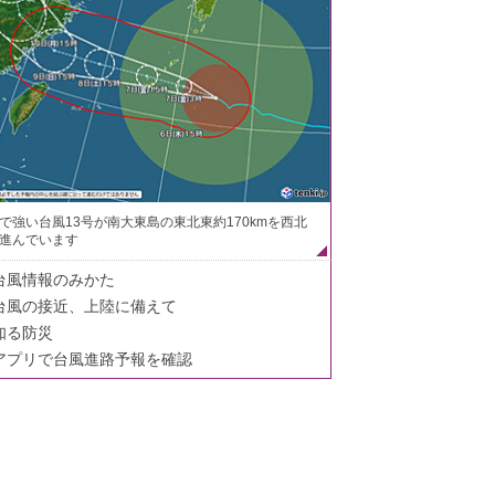
で強い台風13号が南大東島の東北東約170kmを西北
進んでいます
台風情報のみかた
台風の接近、上陸に備えて
知る防災
アプリで台風進路予報を確認