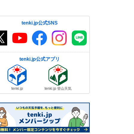
tenki.jp公式SNS
tenki.jp公式アプリ
tenki.jp
tenki.jp 登山天気