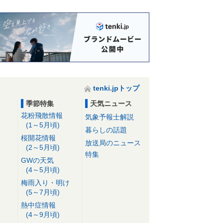
tenki.jpトップ
季節特集
天気ニュース
花粉飛散情報
気象予報士解説
(1～5月頃)
暮らしの話題
桜開花情報
放送局のニュース
(2～5月頃)
特集
GWの天気
(4～5月頃)
梅雨入り・明け
(5～7月頃)
熱中症情報
(4～9月頃)