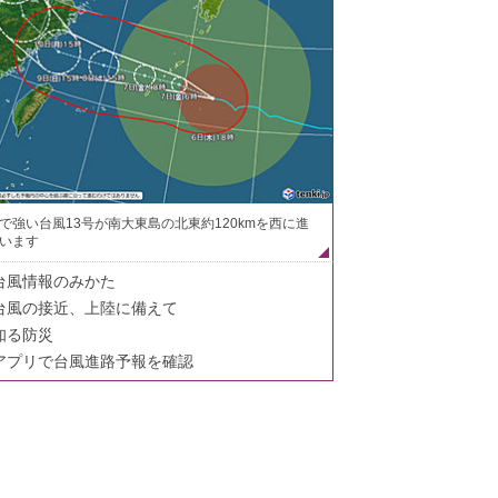
で強い台風13号が南大東島の北東約120kmを西に進
います
台風情報のみかた
台風の接近、上陸に備えて
知る防災
アプリで台風進路予報を確認