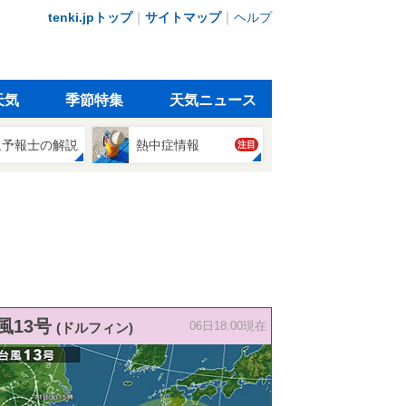
tenki.jpトップ
｜
サイトマップ
｜
ヘルプ
天気
季節特集
天気ニュース
象予報士の解説
熱中症情報
注目
風13号
(ドルフィン)
06日18:00現在