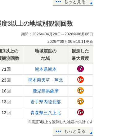
もっと見る
震度3以上の地域別観測回数
期間：2026年04月28日～2026年08月06日
2026年08月06日19:11更新
度3以上の
地域震度の
観測した
震観測回数
地域
最大震度
71
回
熊本県熊本
23
回
熊本県天草・芦北
16
回
鹿児島県薩摩
13
回
岩手県内陸北部
12
回
青森県三八上北
※震度3以上を観測した地震の集計です
もっと見る