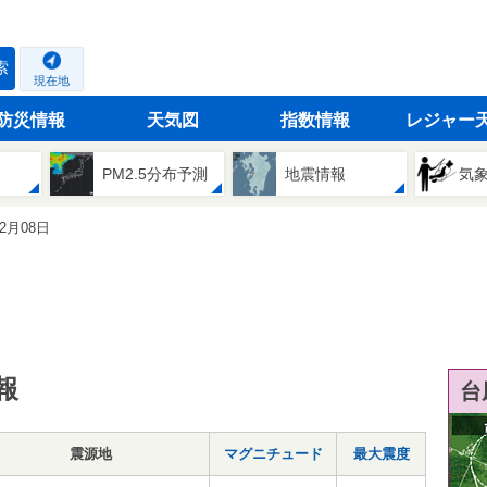
索
現在地
防災情報
天気図
指数情報
レジャー
PM2.5分布予測
地震情報
気
02月08日
報
台
震源地
マグニチュード
最大震度