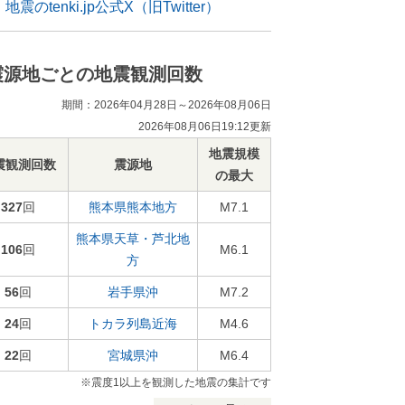
地震のtenki.jp公式X（旧Twitter）
震源地ごとの地震観測回数
期間：2026年04月28日～2026年08月06日
2026年08月06日19:12更新
地震規模
震観測回数
震源地
の最大
327
回
熊本県熊本地方
M7.1
熊本県天草・芦北地
106
回
M6.1
方
56
回
岩手県沖
M7.2
24
回
トカラ列島近海
M4.6
22
回
宮城県沖
M6.4
※震度1以上を観測した地震の集計です