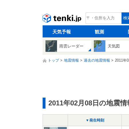
tenki.jp
検
天気予報
観測
雨雲レーダー
天気図
トップ
地震情報
過去の地震情報
2011年
2011年02月08日の地震情
▼発生時刻