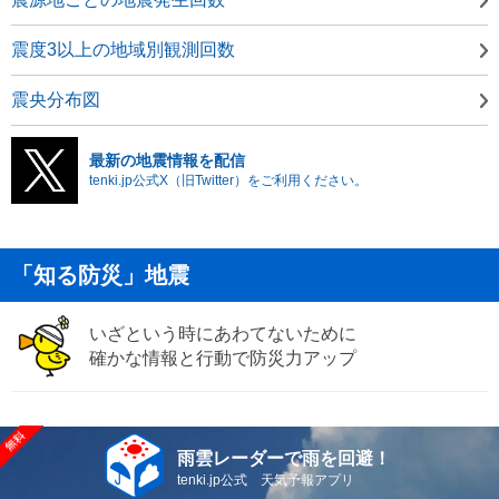
震度3以上の地域別観測回数
震央分布図
最新の地震情報を配信
tenki.jp公式X（旧Twitter）をご利用ください。
「知る防災」地震
いざという時にあわてないために
確かな情報と行動で防災力アップ
雨雲レーダーで雨を回避！
tenki.jp公式 天気予報アプリ