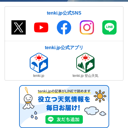
tenki.jp公式SNS
tenki.jp公式アプリ
tenki.jp
tenki.jp 登山天気