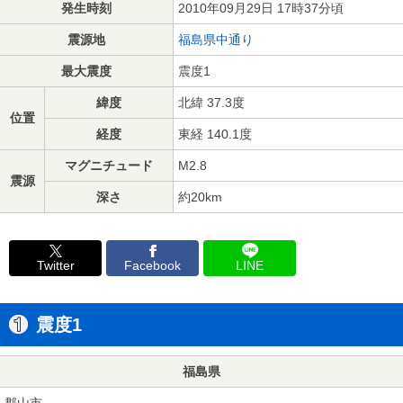
発生時刻
2010年09月29日 17時37分頃
震源地
福島県中通り
最大震度
震度1
緯度
北緯 37.3度
位置
経度
東経 140.1度
マグニチュード
M2.8
震源
深さ
約20km
Twitter
Facebook
LINE
震度1
福島県
郡山市