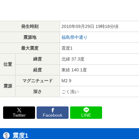
発生時刻
2010年09月29日 19時18分頃
震源地
福島県中通り
最大震度
震度1
緯度
北緯 37.3度
位置
経度
東経 140.1度
マグニチュード
M2.9
震源
深さ
ごく浅い
Twitter
Facebook
LINE
震度1