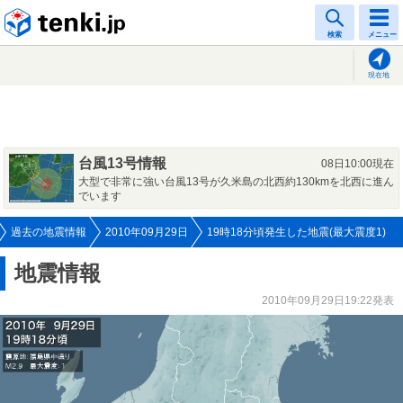
tenki.jp
検索
メニュー
現在地
台風13号情報
08日10:00現在
大型で非常に強い台風13号が久米島の北西約130kmを北西に進ん
でいます
過去の地震情報
2010年09月29日
19時18分頃発生した地震(最大震度1)
地震情報
2010年09月29日19:22発表