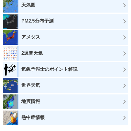
天気図
PM2.5分布予測
アメダス
2週間天気
気象予報士のポイント解説
世界天気
地震情報
熱中症情報