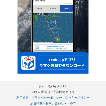
表示：
モバイル
｜
PC
※PCの閲覧は一部制限されます
利用規約
-
プライバシーポリシー
-
クッキーポリシー
広告掲載
-
お問い合わせ
-
ヘルプ