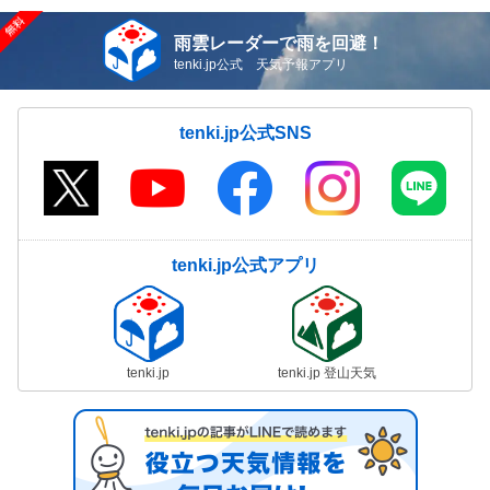
雨雲レーダーで雨を回避！
tenki.jp公式 天気予報アプリ
tenki.jp公式SNS
tenki.jp公式アプリ
tenki.jp
tenki.jp 登山天気