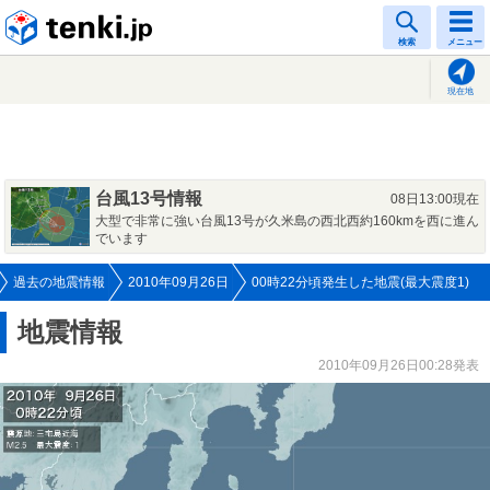
tenki.jp
検索
メニュー
現在地
台風13号情報
08日13:00現在
大型で非常に強い台風13号が久米島の西北西約160kmを西に進ん
でいます
過去の地震情報
2010年09月26日
00時22分頃発生した地震(最大震度1)
地震情報
2010年09月26日00:28発表