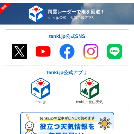
雨雲レーダーで雨を回避！
tenki.jp公式 天気予報アプリ
tenki.jp公式SNS
tenki.jp公式アプリ
tenki.jp
tenki.jp 登山天気