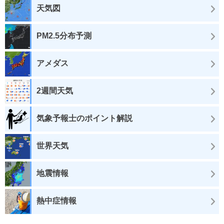
天気図
PM2.5分布予測
アメダス
2週間天気
気象予報士のポイント解説
世界天気
地震情報
熱中症情報