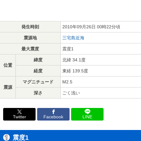
発生時刻
2010年09月26日 00時22分頃
震源地
三宅島近海
最大震度
震度1
緯度
北緯 34.1度
位置
経度
東経 139.5度
マグニチュード
M2.5
震源
深さ
ごく浅い
Twitter
Facebook
LINE
震度1