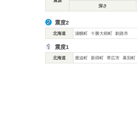
震源
深さ
震度2
北海道
浦幌町
十勝大樹町
釧路市
震度1
北海道
鹿追町
新得町
帯広市
幕別町