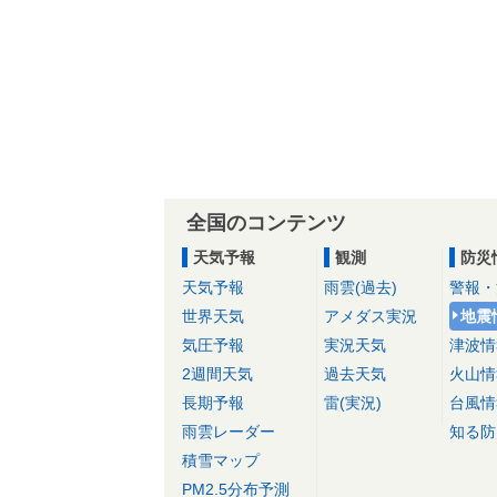
全国のコンテンツ
天気予報
観測
防災
天気予報
雨雲(過去)
警報・
世界天気
アメダス実況
地震
気圧予報
実況天気
津波情
2週間天気
過去天気
火山情
長期予報
雷(実況)
台風情
雨雲レーダー
知る防
積雪マップ
PM2.5分布予測