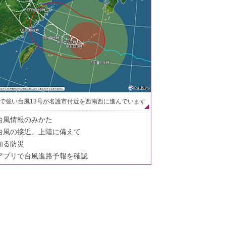
で強い台風13号が名護市付近を西南西に進んでいます
台風情報のみかた
台風の接近、上陸に備えて
知る防災
アプリで台風進路予報を確認