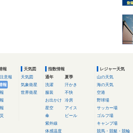
情報
天気図
指数情報
レジャー天気
注意報
天気図
通年
夏季
山の天気
情報
気象衛星
洗濯
汗かき
海の天気
報
世界衛星
服装
不快
空港
報
お出かけ
冷房
野球場
報
星空
アイス
サッカー場
災
傘
ビール
ゴルフ場
紫外線
キャンプ場
体感温度
競馬・競艇・競輪