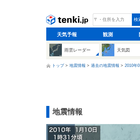
tenki.jp
検
天気予報
観測
雨雲レーダー
天気図
トップ
地震情報
過去の地震情報
2010年
地震情報