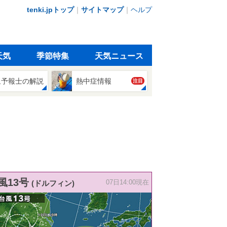
tenki.jpトップ
｜
サイトマップ
｜
ヘルプ
天気
季節特集
天気ニュース
象予報士の解説
熱中症情報
注目
風13号
(ドルフィン)
07日14:00現在