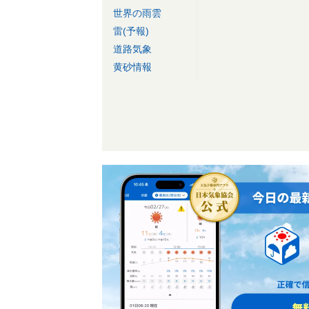
世界の雨雲
雷(予報)
道路気象
黄砂情報