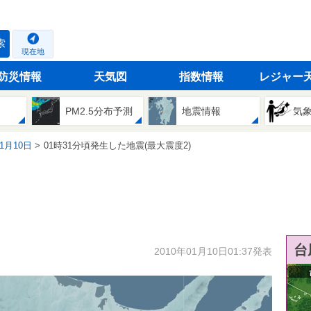
索
現在地
防災情報
天気図
指数情報
レジャー
PM2.5分布予測
地震情報
気
01月10日
01時31分頃発生した地震(最大震度2)
台
2010年01月10日01:37発表