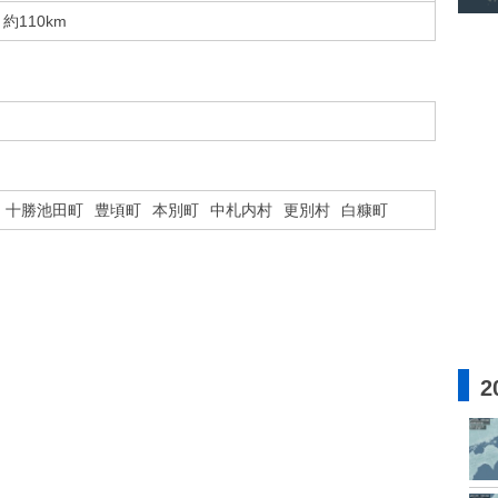
約110km
十勝池田町
豊頃町
本別町
中札内村
更別村
白糠町
2