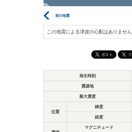
前の地震
この地震による津波の心配はありません
発生時刻
震源地
最大震度
緯度
位置
経度
マグニチュード