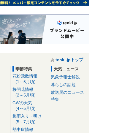
tenki.jpトップ
季節特集
天気ニュース
花粉飛散情報
気象予報士解説
(1～5月頃)
暮らしの話題
桜開花情報
放送局のニュース
(2～5月頃)
特集
GWの天気
(4～5月頃)
梅雨入り・明け
(5～7月頃)
熱中症情報