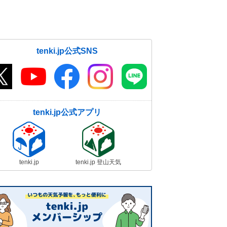
tenki.jp公式SNS
tenki.jp公式アプリ
tenki.jp
tenki.jp 登山天気