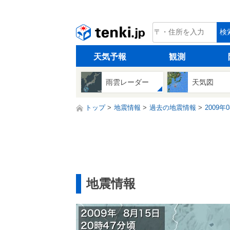
tenki.jp
検
天気予報
観測
雨雲レーダー
天気図
トップ
地震情報
過去の地震情報
2009年
地震情報