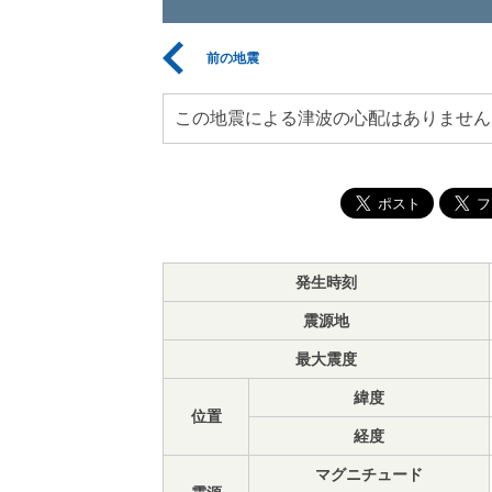
前の地震
この地震による津波の心配はありません
発生時刻
震源地
最大震度
緯度
位置
経度
マグニチュード