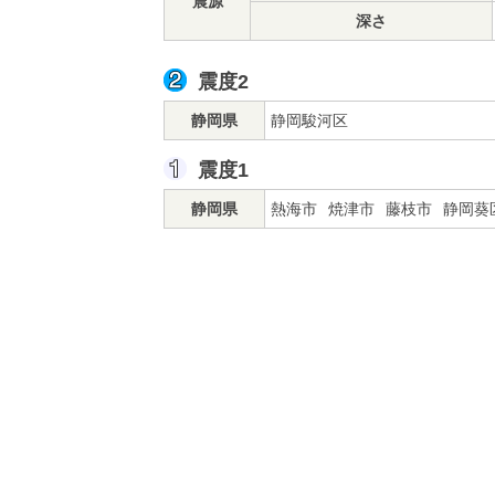
震源
深さ
震度2
静岡県
静岡駿河区
震度1
静岡県
熱海市
焼津市
藤枝市
静岡葵