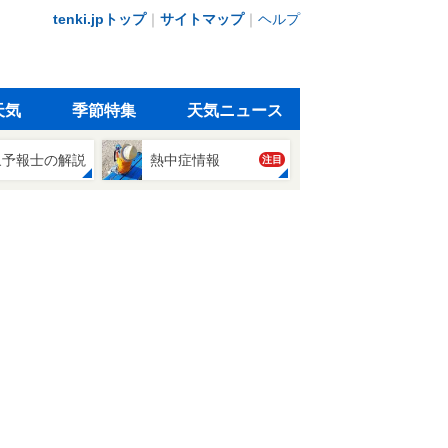
tenki.jpトップ
｜
サイトマップ
｜
ヘルプ
天気
季節特集
天気ニュース
象予報士の解説
熱中症情報
注目