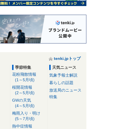
tenki.jpトップ
季節特集
天気ニュース
花粉飛散情報
気象予報士解説
(1～5月頃)
暮らしの話題
桜開花情報
放送局のニュース
(2～5月頃)
特集
GWの天気
(4～5月頃)
梅雨入り・明け
(5～7月頃)
熱中症情報