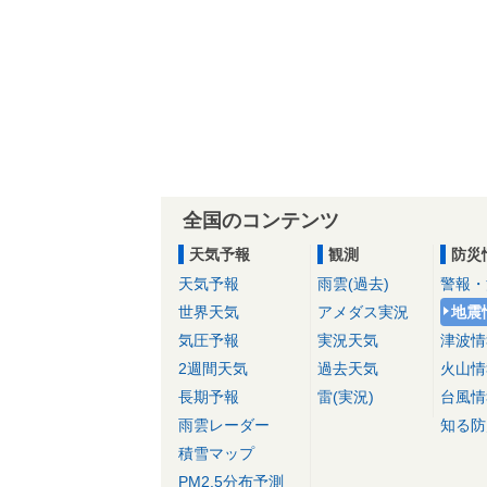
全国のコンテンツ
天気予報
観測
防災
天気予報
雨雲(過去)
警報・
世界天気
アメダス実況
地震
気圧予報
実況天気
津波情
2週間天気
過去天気
火山情
長期予報
雷(実況)
台風情
雨雲レーダー
知る防
積雪マップ
PM2.5分布予測