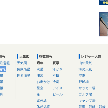
情報
天気図
指数情報
レジャー天気
注意報
天気図
通年
夏季
山の天気
情報
気象衛星
洗濯
汗かき
海の天気
報
世界衛星
服装
不快
空港
報
お出かけ
冷房
野球場
報
星空
アイス
サッカー場
災
傘
ビール
ゴルフ場
紫外線
キャンプ場
体感温度
競馬・競艇・競輪