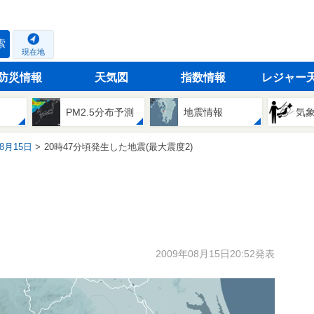
索
現在地
防災情報
天気図
指数情報
レジャー
PM2.5分布予測
地震情報
気
08月15日
20時47分頃発生した地震(最大震度2)
2009年08月15日20:52発表