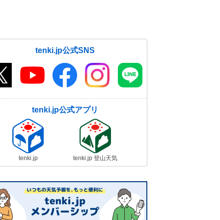
tenki.jp公式SNS
tenki.jp公式アプリ
tenki.jp
tenki.jp 登山天気