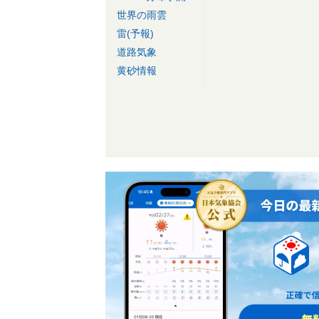
世界の雨雲
雷(予報)
道路気象
黄砂情報