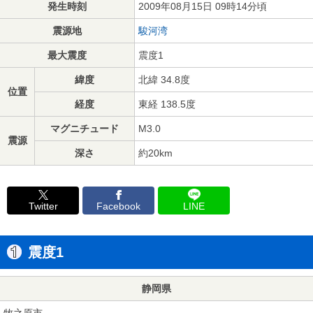
発生時刻
2009年08月15日 09時14分頃
震源地
駿河湾
最大震度
震度1
緯度
北緯 34.8度
位置
経度
東経 138.5度
マグニチュード
M3.0
震源
深さ
約20km
Twitter
Facebook
LINE
震度1
静岡県
牧之原市