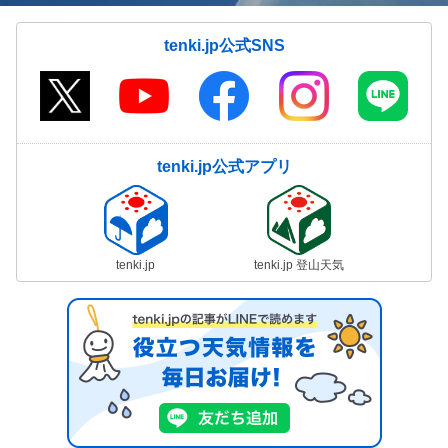
tenki.jp公式SNS
tenki.jp公式アプリ
tenki.jp
tenki.jp 登山天気