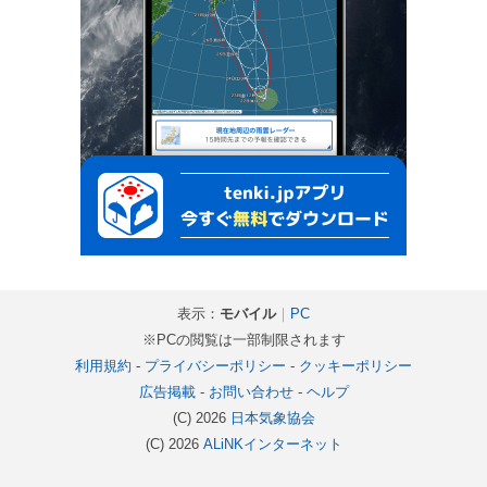
表示：
モバイル
｜
PC
※PCの閲覧は一部制限されます
利用規約
-
プライバシーポリシー
-
クッキーポリシー
広告掲載
-
お問い合わせ
-
ヘルプ
(C) 2026
日本気象協会
(C) 2026
ALiNKインターネット