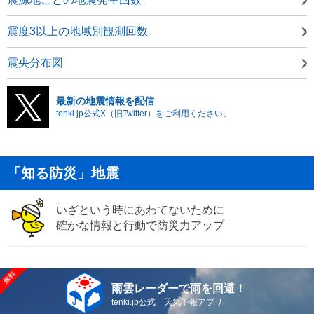
震度3以上の地域別観測回数
震央分布図
最新の地震情報を配信
tenki.jp公式X（旧Twitter）をご利用ください。
「知る防災」地震
いざという時にあわてないために
確かな情報と行動で防災力アップ
雨雲レーダーで雨を回避！
tenki.jp公式 天気予報アプリ