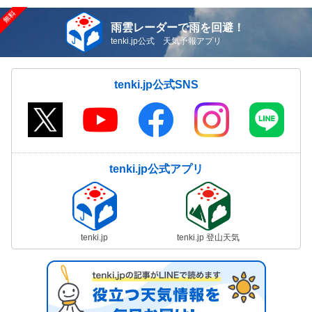
雨雲レーダーで雨を回避！
tenki.jp公式 天気予報アプリ
tenki.jp公式SNS
tenki.jp公式アプリ
tenki.jp
tenki.jp 登山天気