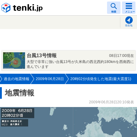
tenki.jp
検索
メニュー
現在地
台風13号情報
08日17:00現在
大型で非常に強い台風13号が久米島の西北西約180kmを西南西に
進んでいます
過去の地震情報
2009年06月28日
20時02分頃発生した地震(最大震度1)
地震情報
2009年06月28日20:10発表