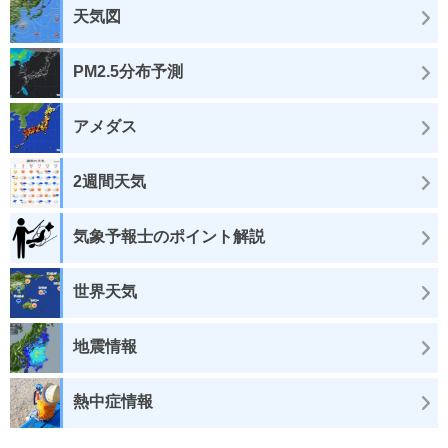
天気図
PM2.5分布予測
アメダス
2週間天気
気象予報士のポイント解説
世界天気
地震情報
熱中症情報