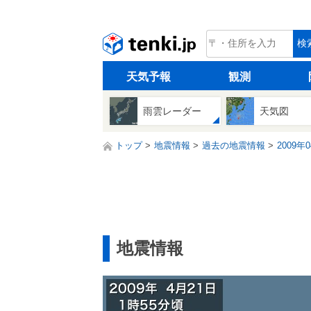
tenki.jp
検
天気予報
観測
雨雲レーダー
天気図
トップ
地震情報
過去の地震情報
2009年
地震情報