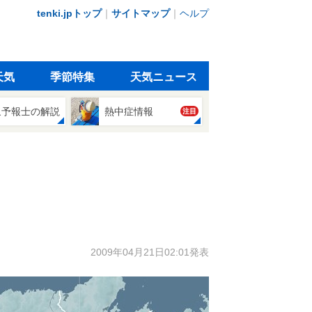
tenki.jpトップ
｜
サイトマップ
｜
ヘルプ
天気
季節特集
天気ニュース
象予報士の解説
熱中症情報
注目
2009年04月21日02:01発表