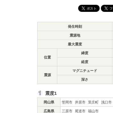
発生時刻
震源地
最大震度
緯度
位置
経度
マグニチュード
震源
深さ
震度1
岡山県
笠岡市
井原市
里庄町
浅口市
広島県
三原市
尾道市
福山市