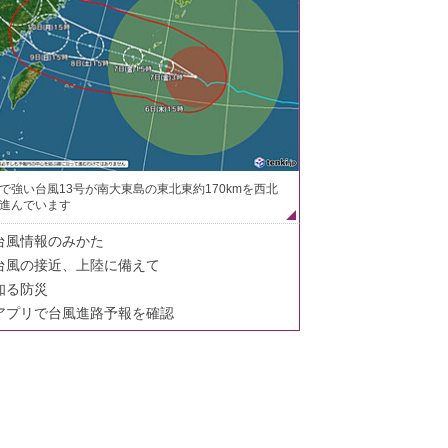
で強い台風13号が南大東島の東北東約170kmを西北
進んでいます
台風情報のみかた
台風の接近、上陸に備えて
知る防災
アプリで台風進路予報を確認