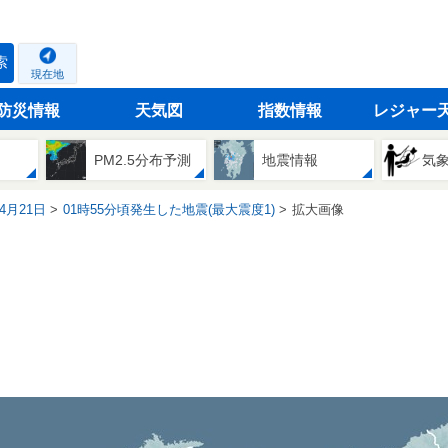
索
現在地
防災情報
天気図
指数情報
レジャー
PM2.5分布予測
地震情報
気
04月21日
01時55分頃発生した地震(最大震度1)
拡大画像