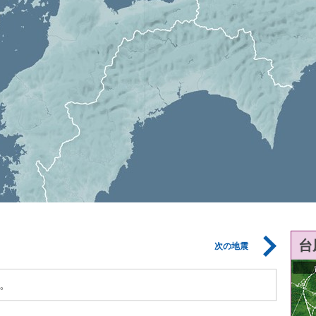
台
次の地震
。