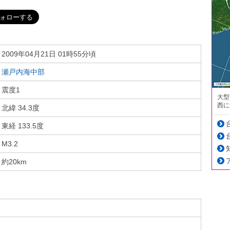
2009年04月21日 01時55分頃
瀬戸内海中部
震度1
大型
西に
北緯 34.3度
東経 133.5度
M3.2
約20km