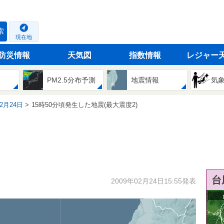
索
現在地
防災情報
天気図
指数情報
レジャー
PM2.5分布予測
地震情報
気
02月24日
15時50分頃発生した地震(最大震度2)
台
2009年02月24日15:55発表