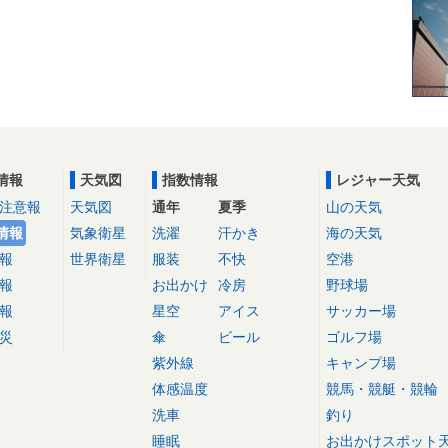
情報
天気図
指数情報
レジャー天気
注意報
天気図
通年
夏季
山の天気
情報
気象衛星
洗濯
汗かき
海の天気
報
世界衛星
服装
不快
空港
報
お出かけ
冷房
野球場
報
星空
アイス
サッカー場
災
傘
ビール
ゴルフ場
紫外線
キャンプ場
体感温度
競馬・競艇・競輪
洗車
釣り
睡眠
お出かけスポット