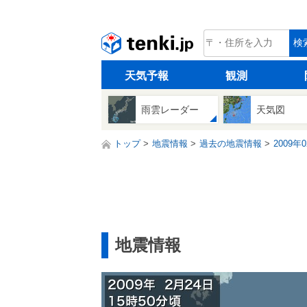
tenki.jp
検
天気予報
観測
雨雲レーダー
天気図
トップ
地震情報
過去の地震情報
2009年
地震情報