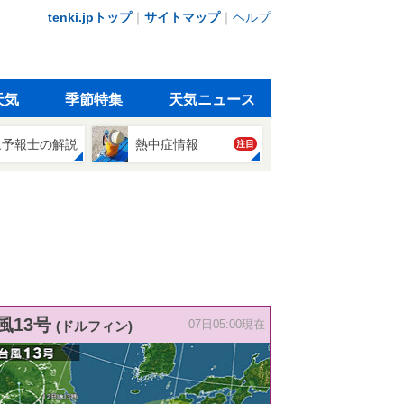
tenki.jpトップ
｜
サイトマップ
｜
ヘルプ
天気
季節特集
天気ニュース
象予報士の解説
熱中症情報
注目
風13号
(ドルフィン)
07日05:00現在