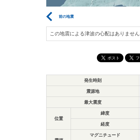
前の地震
この地震による津波の心配はありません
発生時刻
震源地
最大震度
緯度
位置
経度
マグニチュード