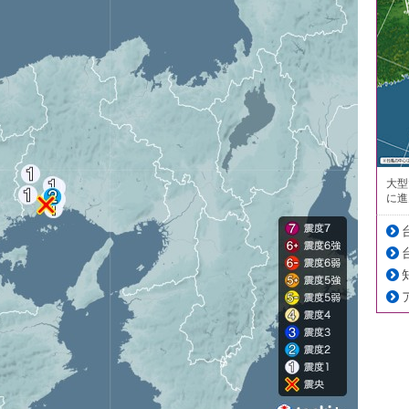
大型
に進