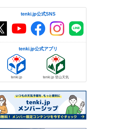
tenki.jp公式SNS
tenki.jp公式アプリ
tenki.jp
tenki.jp 登山天気