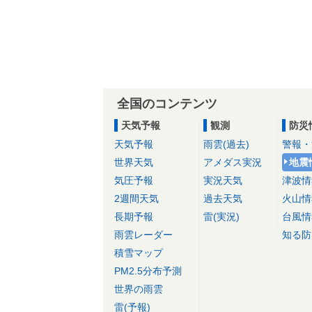
全国のコンテンツ
天気予報
観測
防災
天気予報
雨雲(過去)
警報・
世界天気
アメダス実況
地震
気圧予報
実況天気
津波情
2週間天気
過去天気
火山情
長期予報
雷(実況)
台風情
雨雲レーダー
知る防
積雪マップ
PM2.5分布予測
世界の雨雲
雷(予報)