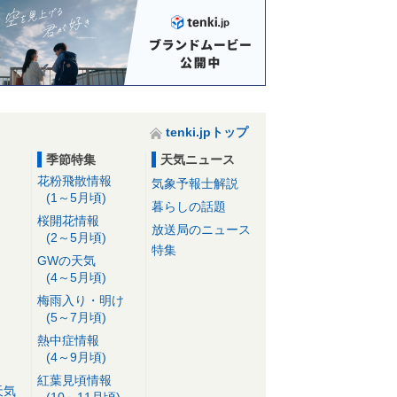
tenki.jpトップ
季節特集
天気ニュース
花粉飛散情報
気象予報士解説
(1～5月頃)
暮らしの話題
桜開花情報
放送局のニュース
(2～5月頃)
特集
GWの天気
(4～5月頃)
梅雨入り・明け
(5～7月頃)
熱中症情報
(4～9月頃)
紅葉見頃情報
天気
(10～11月頃)