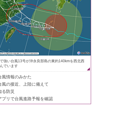
で強い台風13号が沖永良部島の東約140kmを西北西
んでいます
台風情報のみかた
台風の接近、上陸に備えて
知る防災
アプリで台風進路予報を確認