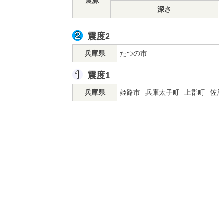
震源
深さ
震度2
兵庫県
たつの市
震度1
兵庫県
姫路市
兵庫太子町
上郡町
佐