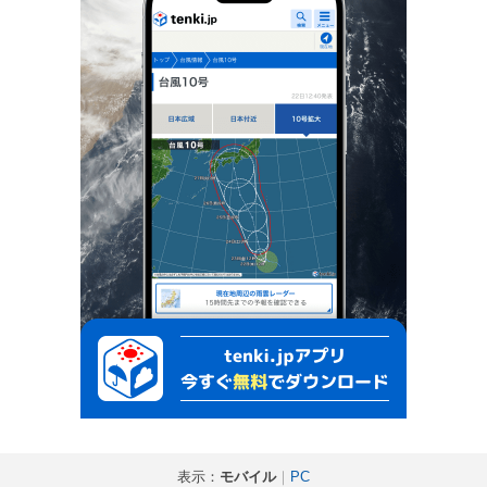
表示：
モバイル
｜
PC