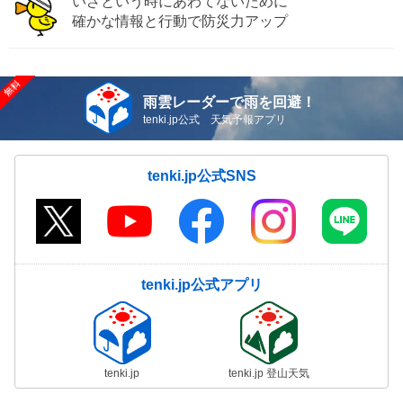
いざという時にあわてないために
確かな情報と行動で防災力アップ
雨雲レーダーで雨を回避！
tenki.jp公式 天気予報アプリ
tenki.jp公式SNS
tenki.jp公式アプリ
tenki.jp
tenki.jp 登山天気