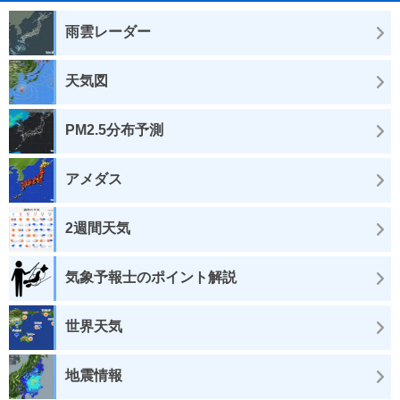
雨雲レーダー
天気図
PM2.5分布予測
アメダス
2週間天気
気象予報士のポイント解説
世界天気
地震情報