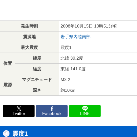
発生時刻
2008年10月15日 19時51分頃
震源地
岩手県内陸南部
最大震度
震度1
緯度
北緯 39.2度
位置
経度
東経 141.0度
マグニチュード
M3.2
震源
深さ
約10km
Twitter
Facebook
LINE
震度1