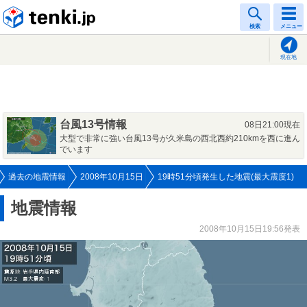
tenki.jp
検索
メニュー
現在地
台風13号情報
08日21:00現在
大型で非常に強い台風13号が久米島の西北西約210kmを西に進ん
でいます
過去の地震情報
2008年10月15日
19時51分頃発生した地震(最大震度1)
地震情報
2008年10月15日19:56発表