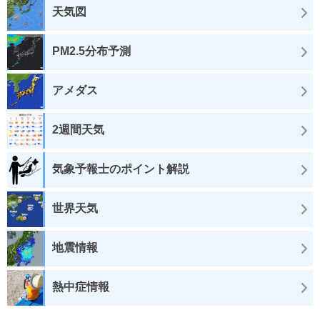
天気図
PM2.5分布予測
アメダス
2週間天気
気象予報士のポイント解説
世界天気
地震情報
熱中症情報