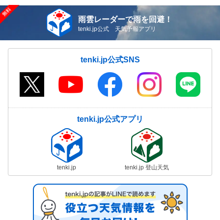
雨雲レーダーで雨を回避！
tenki.jp公式 天気予報アプリ
tenki.jp公式SNS
tenki.jp公式アプリ
tenki.jp
tenki.jp 登山天気