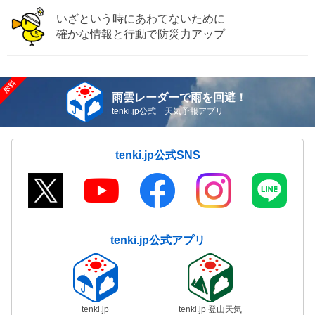
いざという時にあわてないために
確かな情報と行動で防災力アップ
雨雲レーダーで雨を回避！
tenki.jp公式 天気予報アプリ
tenki.jp公式SNS
tenki.jp公式アプリ
tenki.jp
tenki.jp 登山天気