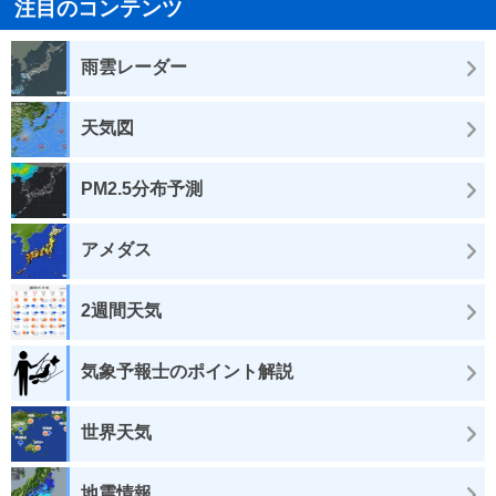
注目のコンテンツ
雨雲レーダー
天気図
PM2.5分布予測
アメダス
2週間天気
気象予報士のポイント解説
世界天気
地震情報