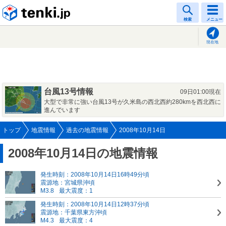
tenki.jp
検索
メニュー
現在地
台風13号情報
09日01:00現在
大型で非常に強い台風13号が久米島の西北西約280kmを西北西に
進んでいます
トップ
地震情報
過去の地震情報
2008年10月14日
2008年10月14日の地震情報
発生時刻：2008年10月14日16時49分頃
震源地：宮城県沖頃
M3.8
最大震度：1
発生時刻：2008年10月14日12時37分頃
震源地：千葉県東方沖頃
M4.3
最大震度：4