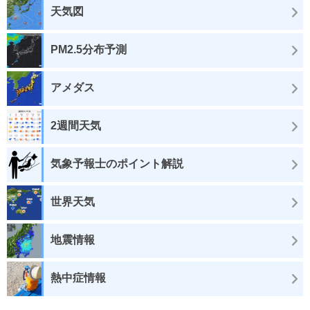
天気図
PM2.5分布予測
アメダス
2週間天気
気象予報士のポイント解説
世界天気
地震情報
熱中症情報