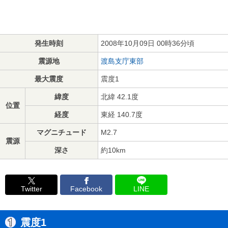
発生時刻
2008年10月09日 00時36分頃
震源地
渡島支庁東部
最大震度
震度1
緯度
北緯 42.1度
位置
経度
東経 140.7度
マグニチュード
M2.7
震源
深さ
約10km
Twitter
Facebook
LINE
震度1