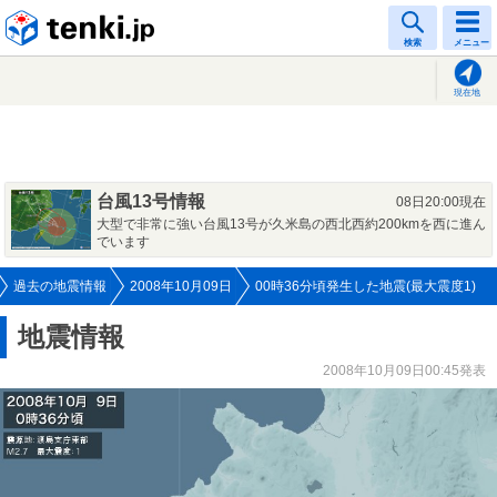
tenki.jp
検索
メニュー
現在地
台風13号情報
08日20:00現在
大型で非常に強い台風13号が久米島の西北西約200kmを西に進ん
でいます
過去の地震情報
2008年10月09日
00時36分頃発生した地震(最大震度1)
地震情報
2008年10月09日00:45発表