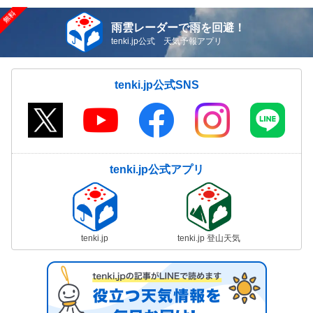
雨雲レーダーで雨を回避！
tenki.jp公式 天気予報アプリ
tenki.jp公式SNS
tenki.jp公式アプリ
tenki.jp
tenki.jp 登山天気