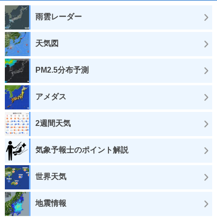
雨雲レーダー
天気図
PM2.5分布予測
アメダス
2週間天気
気象予報士のポイント解説
世界天気
地震情報