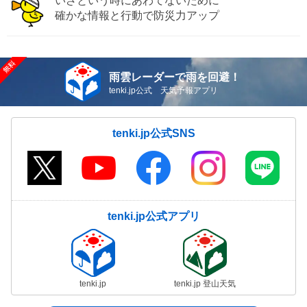
いざという時にあわてないために
確かな情報と行動で防災力アップ
雨雲レーダーで雨を回避！
tenki.jp公式 天気予報アプリ
tenki.jp公式SNS
tenki.jp公式アプリ
tenki.jp
tenki.jp 登山天気