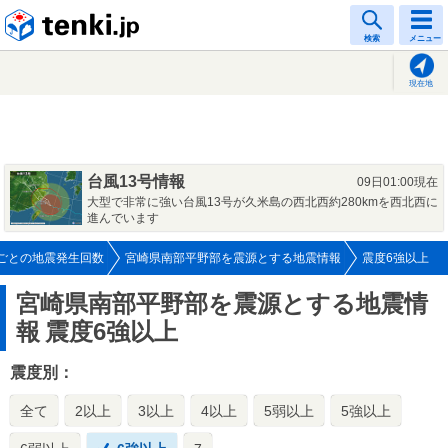
tenki.jp
検索
メニュー
現在地
台風13号情報
09日01:00現在
大型で非常に強い台風13号が久米島の西北西約280kmを西北西に
進んでいます
ごとの地震発生回数
宮崎県南部平野部を震源とする地震情報
震度6強以上
宮崎県南部平野部を震源とする地震情
報
震度6強以上
震度別：
全て
2以上
3以上
4以上
5弱以上
5強以上