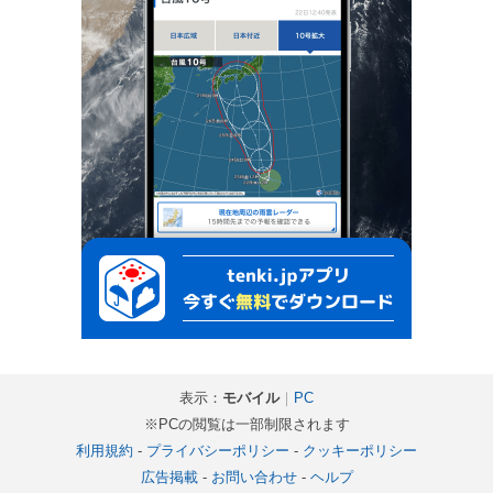
表示：
モバイル
｜
PC
※PCの閲覧は一部制限されます
利用規約
-
プライバシーポリシー
-
クッキーポリシー
広告掲載
-
お問い合わせ
-
ヘルプ