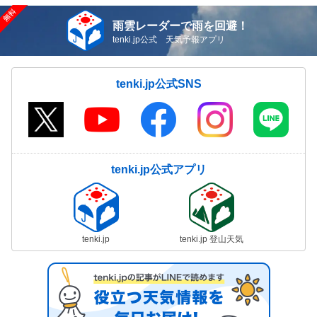
雨雲レーダーで雨を回避！
tenki.jp公式 天気予報アプリ
tenki.jp公式SNS
tenki.jp公式アプリ
tenki.jp
tenki.jp 登山天気