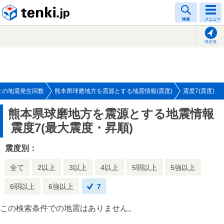
tenki.jp
検索
メニュー
現在地
との地震発生回数
熊本県球磨地方を震源とする地震情報(震度)
震度7(震度)
熊本県球磨地方を震源とする地震情報
震度7(最大震度・昇順)
震度別：
全て
2以上
3以上
4以上
5弱以上
5強以上
6弱以上
6強以上
7
この検索条件での地震はありません。