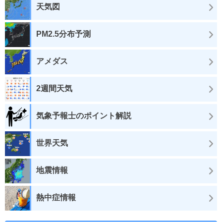
天気図
PM2.5分布予測
アメダス
2週間天気
気象予報士のポイント解説
世界天気
地震情報
熱中症情報