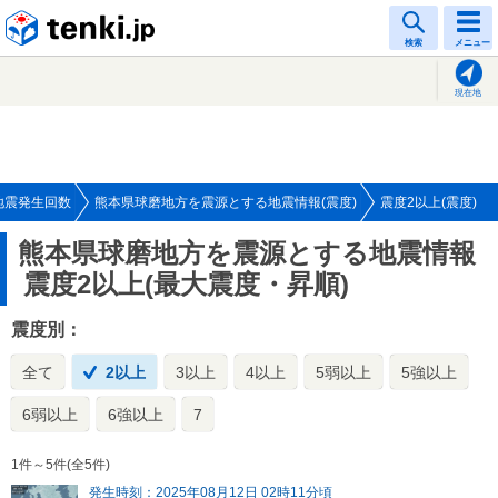
tenki.jp
検索
メニュー
現在地
地震発生回数
熊本県球磨地方を震源とする地震情報(震度)
震度2以上(震度)
熊本県球磨地方を震源とする地震情報
震度2以上(最大震度・昇順)
震度別：
全て
2以上
3以上
4以上
5弱以上
5強以上
6弱以上
6強以上
7
1件～5件(全5件)
発生時刻：2025年08月12日 02時11分頃