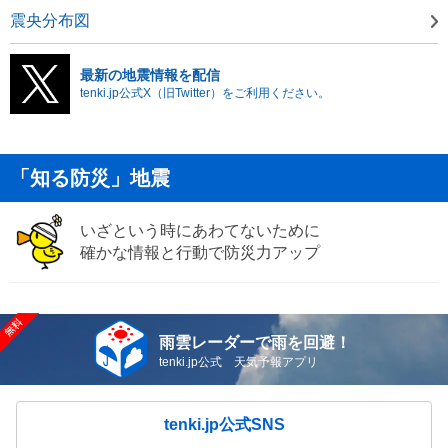
震央分布図
最新の地震情報を配信
tenki.jp公式X（旧Twitter）をご利用ください。
「知る防災」地震
いざという時にあわてないために
確かな情報と行動で防災力アップ
雨雲レーダーで雨を回避！
tenki.jp公式 天気予報アプリ
tenki.jp公式SNS