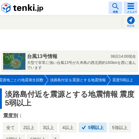
tenki.jp
検索
メニュー
現在地
台風13号情報
08日14:00現在
大型で非常に強い台風13号が久米島の西北西約160kmを西に進ん
でいます
震源地ごとの地震発生回数
淡路島付近を震源とする地震情報
震度5弱以上
淡路島付近を震源とする地震情報
震度
5弱以上
震度別：
全て
2以上
3以上
4以上
5弱以上
5強以上