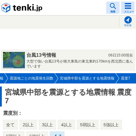
tenki.jp
検索
メニュー
現在地
台風13号情報
06日15:00現在
大型で強い台風13号が南大東島の東北東約170kmを西北西に進ん
でいます
報
震源地ごとの地震発生回数
宮城県中部を震源とする地震情報
震度7
宮城県中部を震源とする地震情報
震度
7
震度別：
全て
2以上
3以上
4以上
5弱以上
5強以上