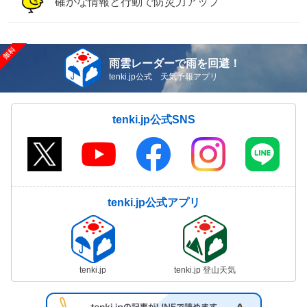
確かな情報と行動で防災力アップ
雨雲レーダーで雨を回避！
tenki.jp公式 天気予報アプリ
tenki.jp公式SNS
tenki.jp公式アプリ
tenki.jp
tenki.jp 登山天気