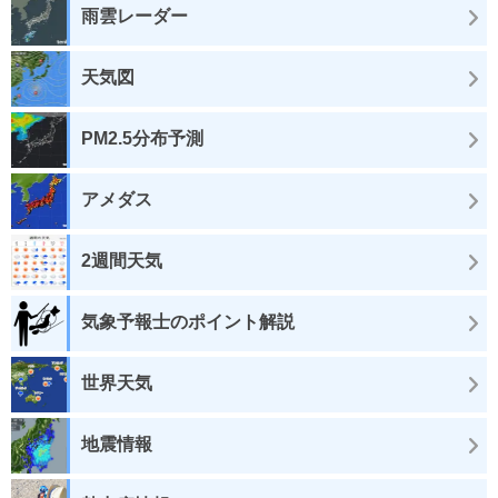
雨雲レーダー
天気図
PM2.5分布予測
アメダス
2週間天気
気象予報士のポイント解説
世界天気
地震情報