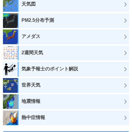
天気図
PM2.5分布予測
アメダス
2週間天気
気象予報士のポイント解説
世界天気
地震情報
熱中症情報