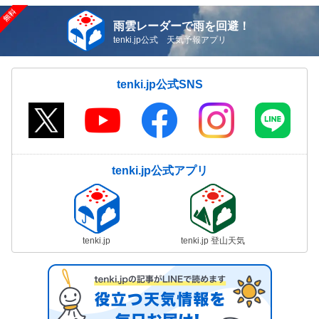
雨雲レーダーで雨を回避！
tenki.jp公式 天気予報アプリ
tenki.jp公式SNS
tenki.jp公式アプリ
tenki.jp
tenki.jp 登山天気