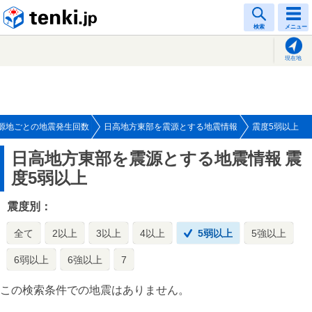
tenki.jp
検索
メニュー
現在地
源地ごとの地震発生回数
日高地方東部を震源とする地震情報
震度5弱以上
日高地方東部を震源とする地震情報
震
度5弱以上
震度別：
全て
2以上
3以上
4以上
5弱以上
5強以上
6弱以上
6強以上
7
この検索条件での地震はありません。