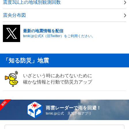
震度3以上の地域別観測回数
震央分布図
最新の地震情報を配信
tenki.jp公式X（旧Twitter）をご利用ください。
「知る防災」地震
いざという時にあわてないために
確かな情報と行動で防災力アップ
雨雲レーダーで雨を回避！
tenki.jp公式 天気予報アプリ