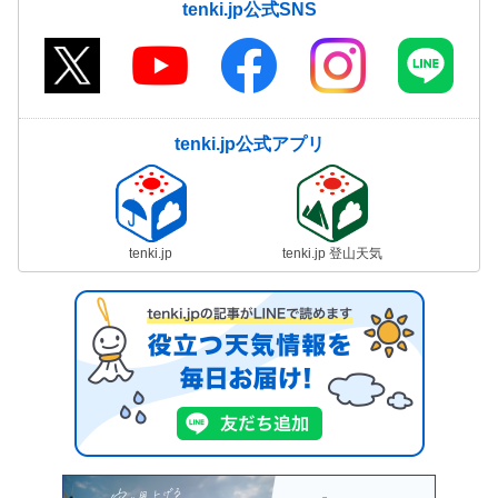
tenki.jp公式SNS
tenki.jp公式アプリ
tenki.jp
tenki.jp 登山天気