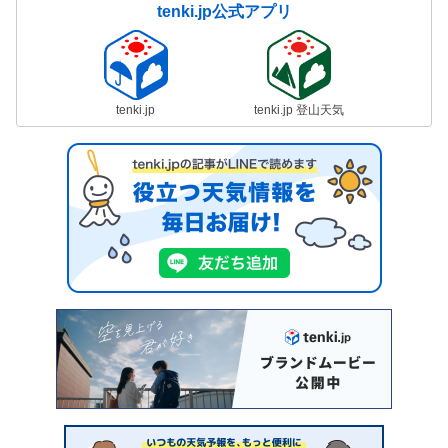
tenki.jp公式アプリ
tenki.jp
tenki.jp 登山天気