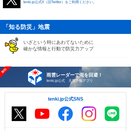
tenki.jp公式X（旧Twitter）をご利用ください。
「知る防災」地震
いざという時にあわてないために
確かな情報と行動で防災力アップ
雨雲レーダーで雨を回避！
tenki.jp公式 天気予報アプリ
tenki.jp公式SNS