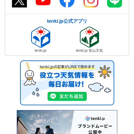
tenki.jp公式アプリ
tenki.jp
tenki.jp 登山天気