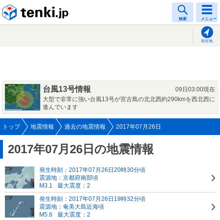
tenki.jp
検索
メニュー
現在地
台風13号情報
09日03:00現在
大型で非常に強い台風13号が宮古島の北北西約290kmを西北西に
進んでいます
トップ
地震情報
過去の地震情報
2017年07月26日
2017年07月26日の地震情報
発生時刻：2017年07月26日20時30分頃
震源地：京都府南部頃
M3.1
最大震度：2
発生時刻：2017年07月26日19時32分頃
震源地：奄美大島近海頃
M5.6
最大震度：2