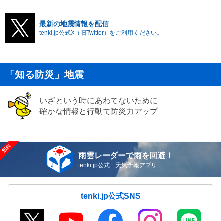
最新の地震情報を配信
tenki.jp公式X（旧Twitter）をご利用ください。
「知る防災」地震
いざという時にあわてないために
確かな情報と行動で防災力アップ
雨雲レーダーで雨を回避！
tenki.jp公式 天気予報アプリ
tenki.jp公式SNS