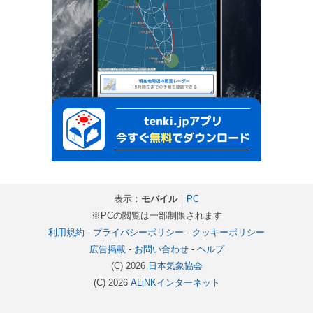
表示：
モバイル
｜
PC
※PCの閲覧は一部制限されます
利用規約
-
プライバシーポリシー
-
クッキーポリシー
広告掲載
-
お問い合わせ
-
ヘルプ
(C) 2026
日本気象協会
(C) 2026
ALiNKインターネット