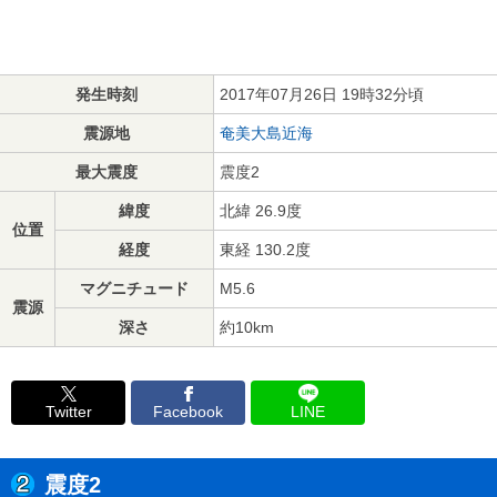
発生時刻
2017年07月26日 19時32分頃
震源地
奄美大島近海
最大震度
震度2
緯度
北緯 26.9度
位置
経度
東経 130.2度
マグニチュード
M5.6
震源
深さ
約10km
Twitter
Facebook
LINE
震度2