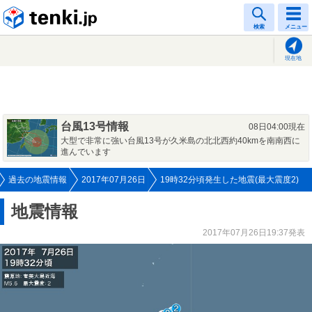
tenki.jp
検索
メニュー
現在地
台風13号情報
08日04:00現在
大型で非常に強い台風13号が久米島の北北西約40kmを南南西に
進んでいます
過去の地震情報
2017年07月26日
19時32分頃発生した地震(最大震度2)
地震情報
2017年07月26日19:37発表