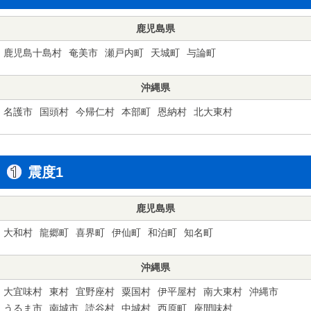
鹿児島県
鹿児島十島村
奄美市
瀬戸内町
天城町
与論町
沖縄県
名護市
国頭村
今帰仁村
本部町
恩納村
北大東村
震度1
鹿児島県
大和村
龍郷町
喜界町
伊仙町
和泊町
知名町
沖縄県
大宜味村
東村
宜野座村
粟国村
伊平屋村
南大東村
沖縄市
うるま市
南城市
読谷村
中城村
西原町
座間味村