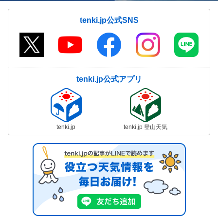
tenki.jp公式SNS
tenki.jp公式アプリ
tenki.jp
tenki.jp 登山天気