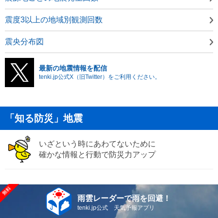
震度3以上の地域別観測回数
震央分布図
最新の地震情報を配信
tenki.jp公式X（旧Twitter）をご利用ください。
「知る防災」地震
いざという時にあわてないために
確かな情報と行動で防災力アップ
雨雲レーダーで雨を回避！
tenki.jp公式 天気予報アプリ