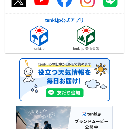
tenki.jp公式アプリ
tenki.jp
tenki.jp 登山天気