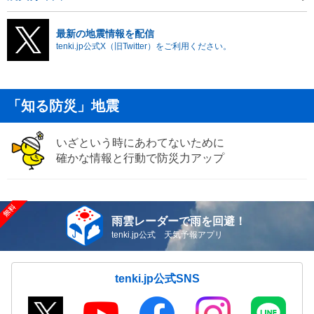
最新の地震情報を配信
tenki.jp公式X（旧Twitter）をご利用ください。
「知る防災」地震
いざという時にあわてないために
確かな情報と行動で防災力アップ
雨雲レーダーで雨を回避！
tenki.jp公式 天気予報アプリ
tenki.jp公式SNS