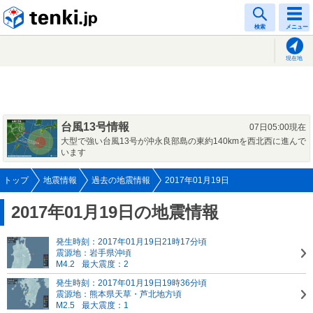
tenki.jp
検索
メニュー
現在地
台風13号情報
07日05:00現在
大型で強い台風13号が沖永良部島の東約140kmを西北西に進んで
います
トップ
地震情報
過去の地震情報
2017年01月19日
2017年01月19日の地震情報
発生時刻：2017年01月19日21時17分頃
震源地：岩手県沖頃
M4.2
最大震度：2
発生時刻：2017年01月19日19時36分頃
震源地：熊本県天草・芦北地方頃
M2.5
最大震度：1