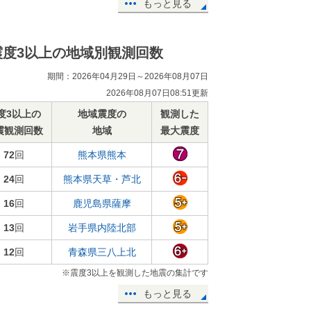
もっと見る
震度3以上の地域別観測回数
期間：2026年04月29日～2026年08月07日
2026年08月07日08:51更新
度3以上の
地域震度の
観測した
震観測回数
地域
最大震度
72
回
熊本県熊本
24
回
熊本県天草・芦北
16
回
鹿児島県薩摩
13
回
岩手県内陸北部
12
回
青森県三八上北
※震度3以上を観測した地震の集計です
もっと見る