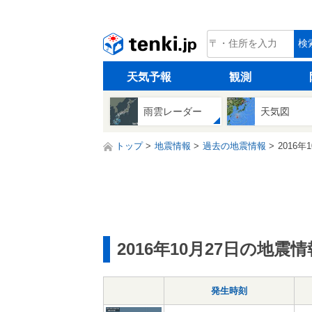
tenki.jp
検
天気予報
観測
雨雲レーダー
天気図
トップ
地震情報
過去の地震情報
2016年
2016年10月27日の地震情
発生時刻