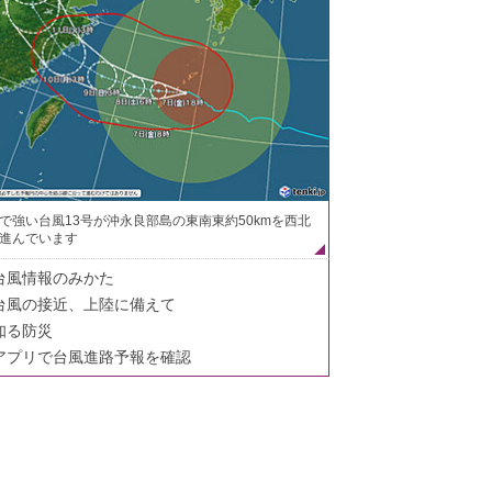
で強い台風13号が沖永良部島の東南東約50kmを西北
進んでいます
台風情報のみかた
台風の接近、上陸に備えて
知る防災
アプリで台風進路予報を確認