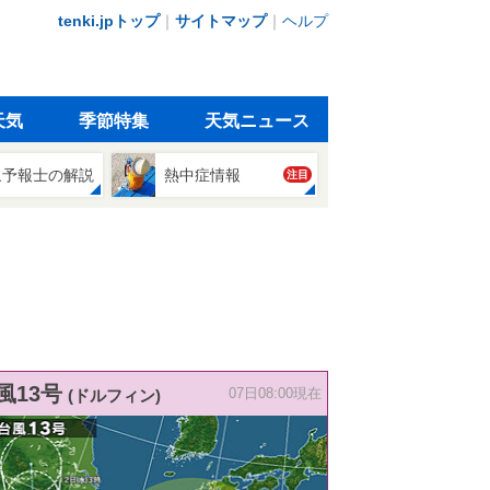
tenki.jpトップ
｜
サイトマップ
｜
ヘルプ
天気
季節特集
天気ニュース
象予報士の解説
熱中症情報
注目
風13号
(ドルフィン)
07日08:00現在