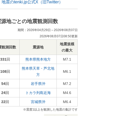
地震のtenki.jp公式X（旧Twitter）
震源地ごとの地震観測回数
期間：2026年04月29日～2026年08月07日
2026年08月07日08:50更新
地震規模
震観測回数
震源地
の最大
331
回
熊本県熊本地方
M7.1
熊本県天草・芦北地
108
回
M6.1
方
54
回
岩手県沖
M7.2
24
回
トカラ列島近海
M4.6
22
回
宮城県沖
M6.4
※震度1以上を観測した地震の集計です