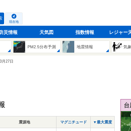
索
現在地
防災情報
天気図
指数情報
レジャー
PM2.5分布予測
地震情報
気
10月27日
報
台
震源地
マグニチュード
▼最大震度