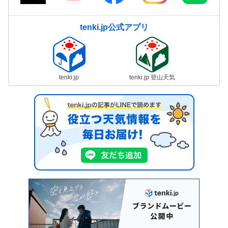
tenki.jp公式アプリ
tenki.jp
tenki.jp 登山天気