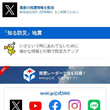
最新の地震情報を配信
tenki.jp公式X（旧Twitter）をご利用ください。
「知る防災」地震
いざという時にあわてないために
確かな情報と行動で防災力アップ
雨雲レーダーで雨を回避！
tenki.jp公式 天気予報アプリ
tenki.jp公式SNS