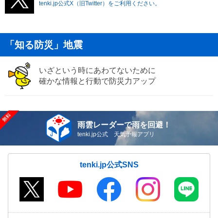
tenki.jp公式X（旧Twitter）をご利用ください。
「知る防災」地震
いざという時にあわてないために
確かな情報と行動で防災力アップ
雨雲レーダーで雨を回避！
tenki.jp公式 天気予報アプリ
tenki.jp公式SNS