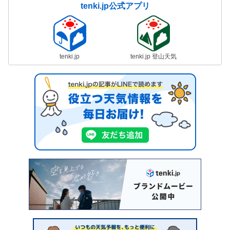
tenki.jp公式アプリ
tenki.jp
tenki.jp 登山天気