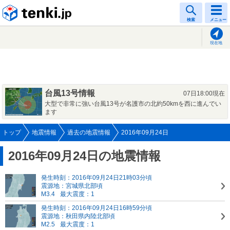
tenki.jp
検索
メニュー
現在地
台風13号情報
07日18:00現在
大型で非常に強い台風13号が名護市の北約50kmを西に進んでい
ます
トップ
地震情報
過去の地震情報
2016年09月24日
2016年09月24日の地震情報
発生時刻：2016年09月24日21時03分頃
震源地：宮城県北部頃
M3.4
最大震度：1
発生時刻：2016年09月24日16時59分頃
震源地：秋田県内陸北部頃
M2.5
最大震度：1