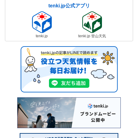
tenki.jp公式アプリ
tenki.jp
tenki.jp 登山天気