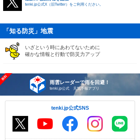
tenki.jp公式X（旧Twitter）をご利用ください。
「知る防災」地震
いざという時にあわてないために
確かな情報と行動で防災力アップ
雨雲レーダーで雨を回避！
tenki.jp公式 天気予報アプリ
tenki.jp公式SNS