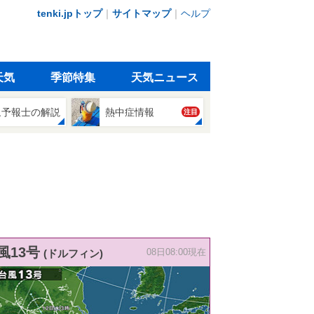
tenki.jpトップ
｜
サイトマップ
｜
ヘルプ
天気
季節特集
天気ニュース
象予報士の解説
熱中症情報
注目
風13号
(ドルフィン)
08日08:00現在