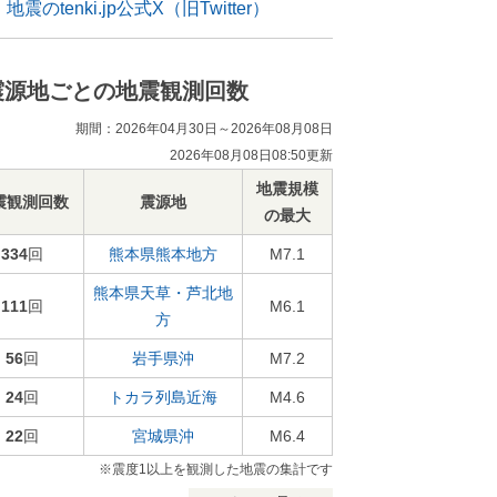
地震のtenki.jp公式X（旧Twitter）
震源地ごとの地震観測回数
期間：2026年04月30日～2026年08月08日
2026年08月08日08:50更新
地震規模
震観測回数
震源地
の最大
334
回
熊本県熊本地方
M7.1
熊本県天草・芦北地
111
回
M6.1
方
56
回
岩手県沖
M7.2
24
回
トカラ列島近海
M4.6
22
回
宮城県沖
M6.4
※震度1以上を観測した地震の集計です