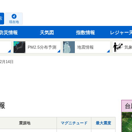
索
現在地
防災情報
天気図
指数情報
レジャー
PM2.5分布予測
地震情報
気
12月14日
報
台
震源地
マグニチュード
最大震度