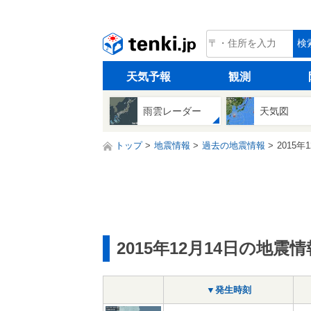
tenki.jp
検
天気予報
観測
雨雲レーダー
天気図
トップ
地震情報
過去の地震情報
2015年
2015年12月14日の地震情
▼発生時刻