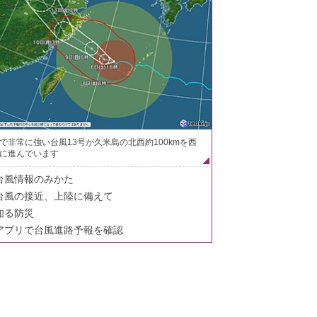
で非常に強い台風13号が久米島の北西約100kmを西
に進んでいます
台風情報のみかた
台風の接近、上陸に備えて
知る防災
アプリで台風進路予報を確認