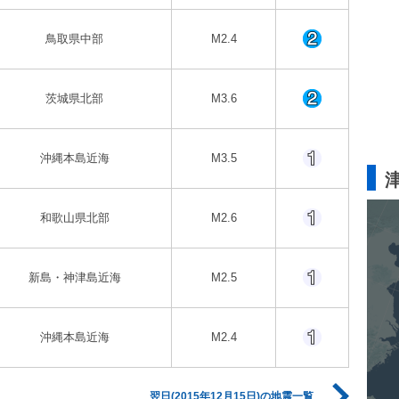
鳥取県中部
M2.4
茨城県北部
M3.6
沖縄本島近海
M3.5
和歌山県北部
M2.6
新島・神津島近海
M2.5
沖縄本島近海
M2.4
翌日(2015年12月15日)の地震一覧