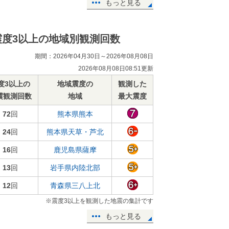
もっと見る
震度3以上の地域別観測回数
期間：2026年04月30日～2026年08月08日
2026年08月08日08:51更新
度3以上の
地域震度の
観測した
震観測回数
地域
最大震度
72
回
熊本県熊本
24
回
熊本県天草・芦北
16
回
鹿児島県薩摩
13
回
岩手県内陸北部
12
回
青森県三八上北
※震度3以上を観測した地震の集計です
もっと見る