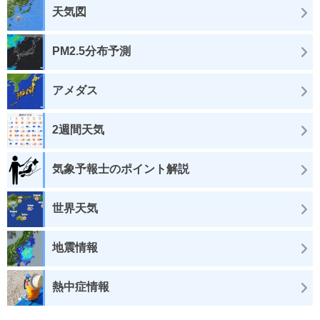
天気図
PM2.5分布予測
アメダス
2週間天気
気象予報士のポイント解説
世界天気
地震情報
熱中症情報