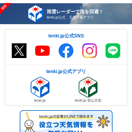
雨雲レーダーで雨を回避！
tenki.jp公式 天気予報アプリ
tenki.jp公式SNS
tenki.jp公式アプリ
tenki.jp
tenki.jp 登山天気