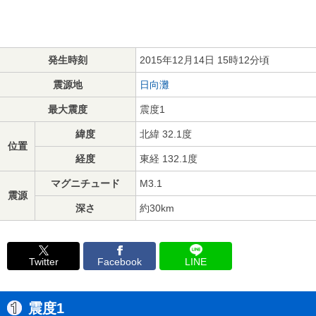
発生時刻
2015年12月14日 15時12分頃
震源地
日向灘
最大震度
震度1
緯度
北緯 32.1度
位置
経度
東経 132.1度
マグニチュード
M3.1
震源
深さ
約30km
Twitter
Facebook
LINE
震度1